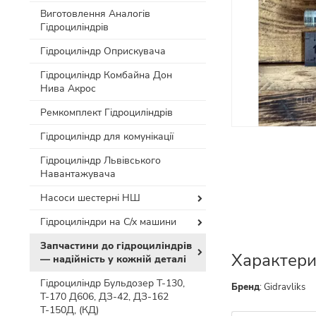
Виготовлення Аналогів
Гідроциліндрів
Гідроциліндр Оприскувача
Гідроциліндр Комбайна Дон
Нива Акрос
Ремкомплект Гідроциліндрів
Гідроциліндр для комунікації
Гідроциліндр Львівського
Навантажувача
Насоси шестерні НШ
Гідроциліндри на С/х машини
Запчастини до гідроциліндрів
Характери
— надійність у кожній деталі
Гідроциліндр Бульдозер Т-130,
Бренд
:
Gidravliks
Т-170 Д606, ДЗ-42, ДЗ-162
Т-150Д, (КД)