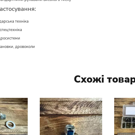
астосування:
дарська техніка
 спецтехніка
дросистеми
становки, дровоколи
Схожі това