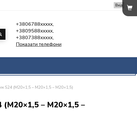
Вхід
+3806788xxxxx,
+3809588xxxxx,
+3807388xxxxx,
Показати телефони
ик S24 (М20×1,5 – М20×1,5 – М20×1,5)
 (М20×1,5 – М20×1,5 –