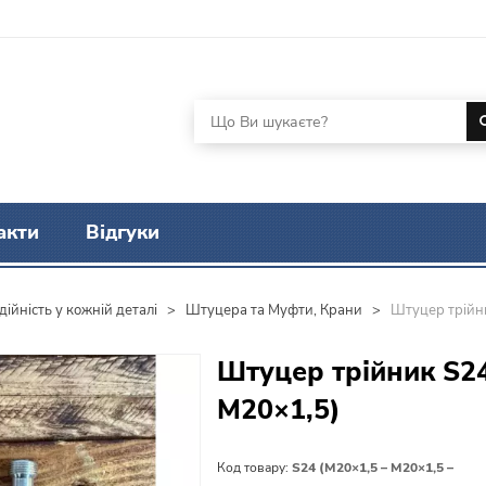
акти
Відгуки
ійність у кожній деталі
>
Штуцера та Муфти, Крани
>
Штуцер трійн
Штуцер трійник S24
М20×1,5)
Код товару:
S24 (М20×1,5 – М20×1,5 –