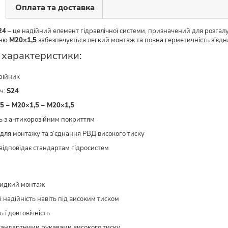
Оплата та доставка
24
– це надійний елемент гідравлічної системи, призначений для розгал
нню
М20×1,5
забезпечується легкий монтаж та повна герметичність з’єдн
і характеристики:
рійник
юч:
S24
5 – М20×1,5 – М20×1,5
ль з антикорозійним покриттям
для монтажу та з’єднання РВД високого тиску
 відповідає стандартам гідросистем
видкий монтаж
і надійність навіть під високим тиском
ь і довговічність
 стандартними рукавами високого тиску