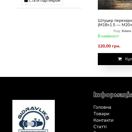
Стати партнером
Штуцер перехідн
(M18×1.5 — M20×
Код:
Ключ 
В наявності
120,00 грн.
Куп
Інформаці
Головна
Товари
Контакти
Статті