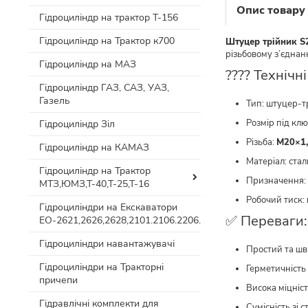
Опис товару
Гідроциліндр на трактор Т-156
Гідроциліндр на Трактор к700
Штуцер трійник S
різьбовому з’єдна
Гідроциліндр на МАЗ
???? Технічн
Гідроциліндр ГАЗ, САЗ, УАЗ,
Газель
Тип: штуцер-т
Розмір під кл
Гідроциліндр Зіл
Різьба:
М20×1,
Гідроциліндр на КАМАЗ
Матеріал: ста
Гідроциліндр на Трактор
Призначення: 
МТЗ,ЮМЗ,Т-40,Т-25,Т-16
Робочий тиск:
Гідроциліндри на Екскаватори
✅ Переваги:
ЕО-2621,2626,2628,2101.2106.2206.
Гідроциліндри навантажувачі
Простий та ш
Гідроциліндри на Тракторні
Герметичність 
причепи
Висока міцніст
Гідравлічні комплекти для
Сумісність зі