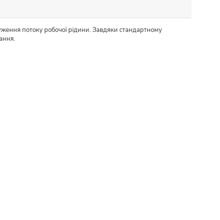
уження потоку робочої рідини. Завдяки стандартному
ання.