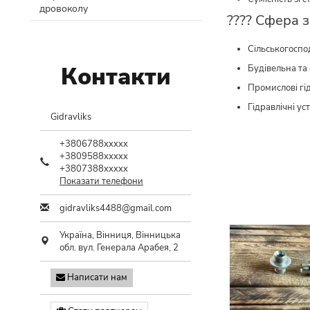
дровоколу
???? Сфера з
Сільськогоспо
Контакти
Будівельна та
Промислові гі
Гідравлічні у
Gidravliks
+3806788xxxxx
+3809588xxxxx
+3807388xxxxx
Показати телефони
gidravliks4488@gmail.com
Україна,
Вінниця
,
Вінницька
обл.
вул. Генерала Арабея, 2
Написати нам