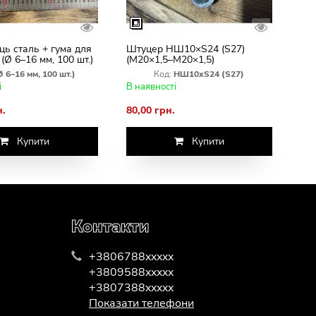
ць сталь + гума для
Штуцер НШ10×S24 (S27)
 (Ø 6–16 мм, 100 шт.)
(М20×1,5–М20×1,5)
Ø 6–16 мм, 100 шт.)
Код:
НШ10xS24 (S27)
і
В наявності
н.
80,00 грн.
Купити
Купити
Контакти
+3806788xxxxx
+3809588xxxxx
+3807388xxxxx
Показати телефони