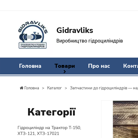
Gidravliks
Виробництво гідроциліндрів
Головна
Товари
Про нас
Конт
Головна
>
Каталог
>
Запчастини до гідроциліндрів — над
Категорії
Гідроциліндр на Трактор Т-150,
ХТЗ-121, ХТЗ-17021