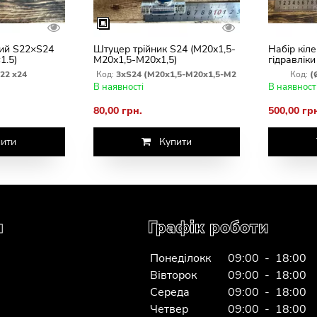
ий S22×S24
Штуцер трійник S24 (М20х1,5-
Набір кіле
1.5)
М20х1,5-М20х1,5)
гідравліки
22 х24
Код:
3хS24 (М20х1,5-М20х1,5-М2
Код:
(
В наявності
В наявност
80,00 грн.
500,00 гр
ити
Купити
я
Графік роботи
Понеділокк
09:00 - 18:00
Вівторок
09:00 - 18:00
Середа
09:00 - 18:00
Четвер
09:00 - 18:00