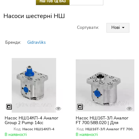
Насоси шестерні НШ
Сортувати:
Нові
Бренди:
Gidravliks
Насос НШ14КП-4 Аналог
Насос НШ16Т-3Л Аналог
Group 2 Pump 14cc
FT 700.58B.020 | Для
Clockwise EU1:8 | Праве
трактора Foton TD-824
Код:
Насос НШ14КП-4
Код:
НШ16Т-3Л Аналог FT 700.
обертання
В наявності
В наявності