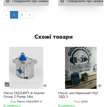
Повідомити про наявність
Повідомити про наявніст
«
1
2
»
Схожі товари
Насос НШ14КП-4 Аналог
Насос шестеренный НШ
Group 2 Pump 14cc
16Д-3
Clockwise EU1:8 | Праве
Код:
Насос НШ14КП-4
Код:
в102
обертання
В наявності
В наявності