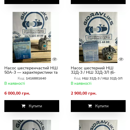
Насос шестеренчастий НШ
Насос шестерний НШ
50А-3 — характеристики та
32Д-3 / НШ 32Д-3Л (6-
застосування
шліців)
Код:
1416881640
Код:
НШ 32Д-3 / НШ 32Д-3Л
В наявності
В наявності
6 000,00 грн.
2 900,00 грн.
Купити
Купити