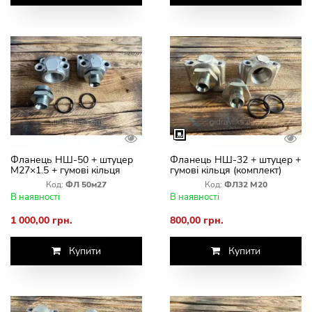
Фланець НШ-50 + штуцер
Фланець НШ-32 + штуцер +
М27×1.5 + гумові кільця
гумові кільця (комплект)
(комплект)
Штуцер М20×1.5 (S24, під
Код:
ФЛ 50м27
Код:
ФЛ32 М20
ключ 24)
В наявності
В наявності
1 000,00 грн.
800,00 грн.
Купити
Купити