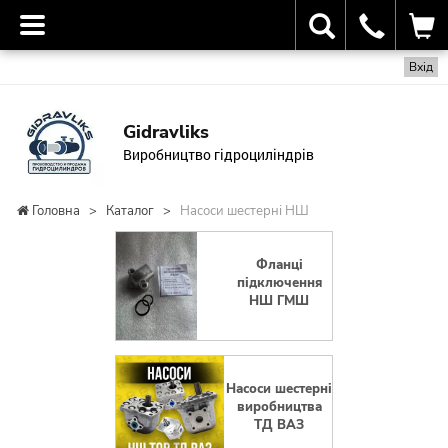
Вхід
Gidravliks
Виробництво гідроциліндрів
Головна
>
Каталог
>
Насоси шестерні НШ
Фланці
підключення
НШ ГМШ
Насоси шестерні
виробництва
ТД ВАЗ