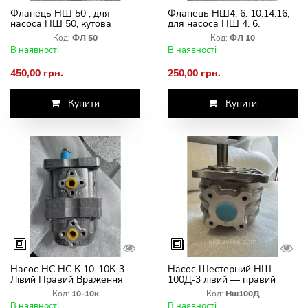
Фланець НШ 50 , для
Фланець НШ4. 6. 10.14.16,
насоса НШ 50, кутова
для насоса НШ 4. 6.
муфта
10.14.16, кутова муфта
Код:
ФЛ 50
Код:
ФЛ 10
В наявності
В наявності
450,00 грн.
250,00 грн.
Купити
Купити
Насос НС НС К 10-10К-3
Насос Шестерний НШ
Лівий Правий Враження
100Д-3 лівий — правий
Вал під Шпонку
Круглий. ТОВ ТД ВАЗ
Код:
10-10к
Код:
Нш100Д
В наявності
В наявності