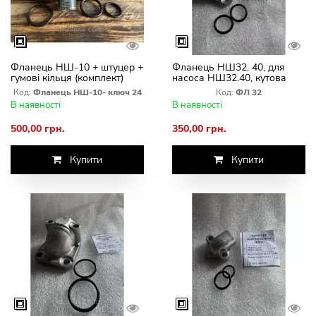
Фланець НШ-10 + штуцер +
Фланець НШ32. 40, для
гумові кільця (комплект)
насоса НШ32.40, кутова
Штуцер М20×1.5 / М20×1.5
муфта
Код:
Фланець НШ-10- ключ 24
Код:
ФЛ 32
(S24, під ключ 24)
В наявності
В наявності
500,00 грн.
350,00 грн.
Купити
Купити