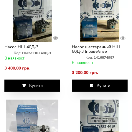
Насос НШ 40Д-3
Насос шестеренний НШ
50Д-3 (праве/ліве
Код:
Насос НШ 40Д-3
обертання) — ВЗТА
Код:
1416874987
В наявності
В наявності
3 400,00 грн.
3 200,00 грн.
Купити
Купити