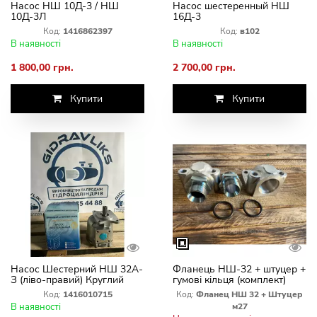
Насос НШ 10Д-3 / НШ
Насос шестеренный НШ
10Д-3Л
16Д-3
Код:
1416862397
Код:
в102
В наявності
В наявності
1 800,00 грн.
2 700,00 грн.
Купити
Купити
Насос Шестерний НШ 32А-
Фланець НШ-32 + штуцер +
З (ліво-правий) Круглий
гумові кільця (комплект)
МТЗ ЮМЗ. ТОВ ТД ВАЗ
Штуцер М27×1.5 (S32, під
Код:
1416010715
Код:
Фланец НШ 32 + Штуцер
ключ 32)
В наявності
м27