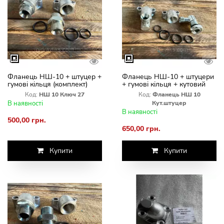
Фланець НШ-10 + штуцер +
Фланець НШ-10 + штуцери
гумові кільця (комплект)
+ гумові кільця + кутовий
Штуцер М20×1.5 / М22×1.5
штуцер із контргайкою
Код:
НШ 10 Ключ 27
Код:
Фланець НШ 10
(S27, під ключ 22)
(комплект)
В наявності
Кут.штуцер
В наявності
500,00 грн.
650,00 грн.
Купити
Купити