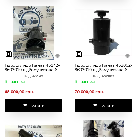
Гідроциліндр Камаз 45142-
Гідроциліндр Камаз 452802-
8603010 підйому кузова 6-
8603010 підйому кузова 6-
штовий ГЦ 111.02.018 1
штовий ГЦ 111.02.019 05
Код:
45142
Код:
452802
В наявності
В наявності
68 000,00 грн.
70 000,00 грн.
Купити
Купити