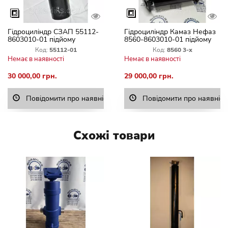
Гідроциліндр СЗАП 55112-
Гідроциліндр Камаз Нефаз
8603010-01 підйому
8560-8603010-01 підйому
причепа. ГЦ 111.02.015 3
кузова 3-штовий ГЦ
Код:
55112-01
Код:
8560 3-х
111.02.015 60
Немає в наявності
Немає в наявності
30 000,00 грн.
29 000,00 грн.
Повідомити про наявність
Повідомити про наявніст
Схожі товари