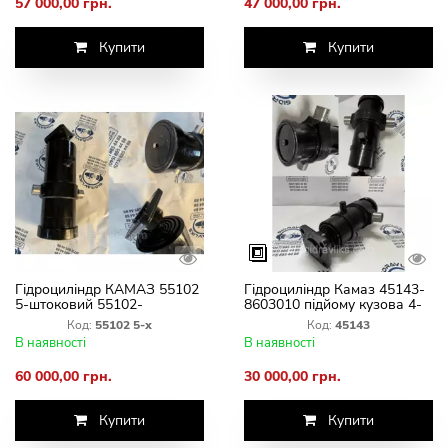
57 000,00 грн.
47 000,00 грн.
Купити
Купити
Гідроциліндр КАМАЗ 55102
Гідроциліндр Камаз 45143-
5-штоковий 55102-
8603010 підйому кузова 4-
8603010-10
штоковий ГЦ 111.02.015 1
Код:
55102 5-х
Код:
45143
В наявності
В наявності
60 000,00 грн.
30 000,00 грн.
Купити
Купити