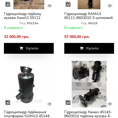
Гідроциліндр підйому
Гідроциліндр КАМАЗ
кузова КамАЗ 55112
65111-8603010 3-штоковий
М-8603010 ГЦ 111.02.015-2
ГЦ 111.02.019 3
Код:
55112м
Код:
65115
В наявності
В наявності
32 000,00 грн.
57 000,00 грн.
Купити
Купити
Гідроциліндр підіймання
Гідроциліндр Камаз 45143-
платформи КАМАЗ 45144-
8603010 підйому кузова 4-