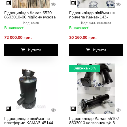
Гідроциліндр Камаз 6520-
Гідроциліндр підіймання
8603010-06 підйому кузова
причепа Камаз-143-
6-штовий ГЦ 111.02.019 01
8603023 ГЦ 111.02.014 1
Код:
6520
Код:
143- 8603023
В наявності
В наявності
72 000,00 грн.
20 160,00 грн.
Купити
Купити
Знижка -3%
Гідроциліндр підіймання
Гідроциліндр Камаз 55102-
платформи КАМАЗ 45144-
8603010 колгозник з/о 3-