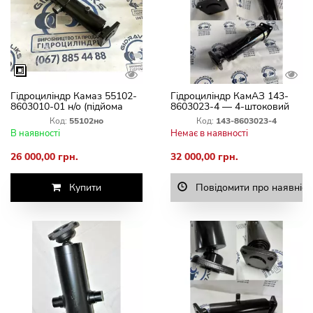
Гідроциліндр Камаз 55102-
Гідроциліндр КамАЗ 143-
8603010-01 н/о (підйома
8603023-4 — 4-штоковий
кузова колгозник) 3-штовий
Код:
55102но
Код:
143-8603023-4
ГЦ 111.02.015 06
В наявності
Немає в наявності
26 000,00 грн.
32 000,00 грн.
Купити
Повідомити про наявніст