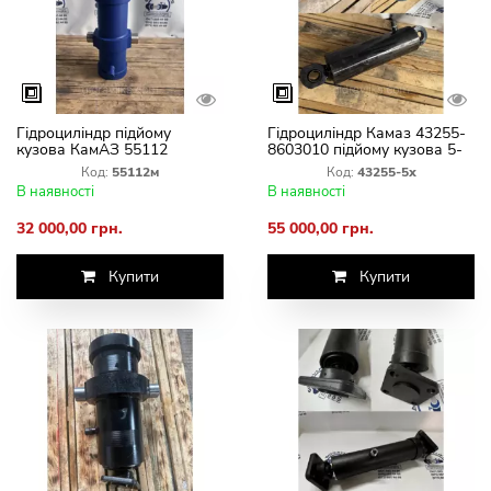
Гідроциліндр підйому
Гідроциліндр Камаз 43255-
кузова КамАЗ 55112
8603010 підйому кузова 5-
М-8603010 ГЦ 111.02.015-2
штовийГЦ 111.02.017
Код:
55112м
Код:
43255-5х
В наявності
В наявності
32 000,00 грн.
55 000,00 грн.
Купити
Купити