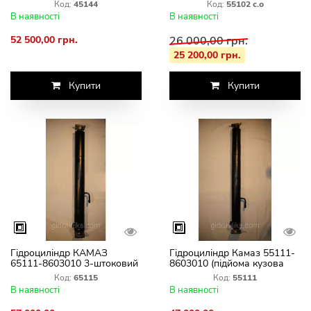
8603010 4-штоковий ГЦ
штоковий.ГЦ 111.02.015 07
Код:
45144
Код:
55102 с.о
111.02.018 3
В наявності
В наявності
52 500,00 грн.
26 000,00 грн.
25 200,00 грн.
Купити
Купити
Гідроциліндр КАМАЗ
Гідроциліндр Камаз 55111-
65111-8603010 3-штоковий
8603010 (підйома кузова
ГЦ 111.02.019 3
совок) 3-штовий ГЦ
Код:
65115
Код:
55111
111.02.019 03
В наявності
В наявності