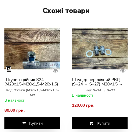
Схожі товари
Штуцер трійник S24
Штуцер перехідний РВД
(М20х1,5-М20х1,5-М20х1,5)
(S=24 → S=27) M20×1,5 ↔
M22×1,5
Код:
3хS24 (М20х1,5-М20х1,5-
Код:
S=24 → S=27
М2
В наявності
В наявності
120,00 грн.
80,00 грн.
Купити
Купити