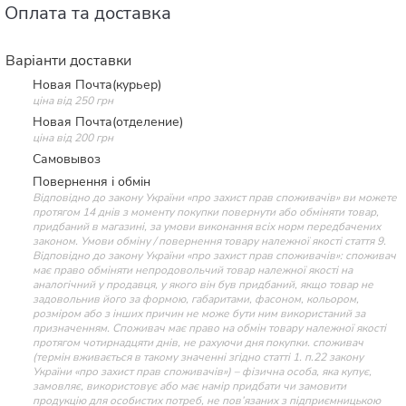
Оплата та доставка
Варіанти доставки
Новая Почта(курьер)
ціна від 250 грн
Новая Почта(отделение)
ціна від 200 грн
Самовывоз
Повернення і обмін
Відповідно до закону України «про захист прав споживачів» ви можете
протягом 14 днів з моменту покупки повернути або обміняти товар,
придбаний в магазині, за умови виконання всіх норм передбачених
законом. Умови обміну / повернення товару належної якості стаття 9.
Відповідно до закону України «про захист прав споживачів»: споживач
має право обміняти непродовольчий товар належної якості на
аналогічний у продавця, у якого він був придбаний, якщо товар не
задовольнив його за формою, габаритами, фасоном, кольором,
розміром або з інших причин не може бути ним використаний за
призначенням. Споживач має право на обмін товару належної якості
протягом чотирнадцяти днів, не рахуючи дня покупки. споживач
(термін вживається в такому значенні згідно статті 1. п.22 закону
України «про захист прав споживачів») – фізична особа, яка купує,
замовляє, використовує або має намір придбати чи замовити
продукцію для особистих потреб, не пов’язаних з підприємницькою