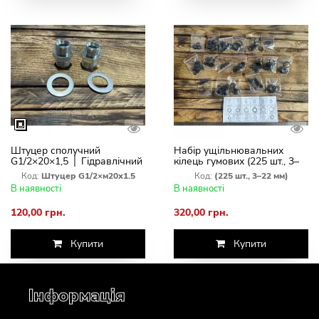
Штуцер сполучний
Набір ущільнювальних
G1/2×20×1,5 │ Гідравлічний
кілець гумових (225 шт., 3–
перехідник для РВД,
22 мм)
Код:
Штуцер G1/2×м20х1.5
Код:
(225 шт., 3–22 мм)
гідроциліндрів та насосів-
В наявності
В наявності
дозаторів
120,00 грн.
320,00 грн.
Купити
Купити
Інформація