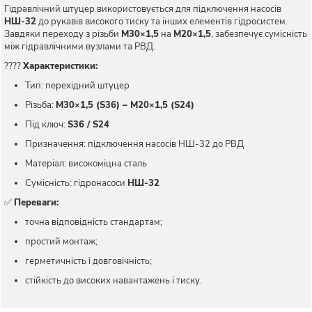
Гідравлічний штуцер використовується для підключення насосів
НШ-32
до рукавів високого тиску та інших елементів гідросистем.
Завдяки переходу з різьби
М30×1,5
на
М20×1,5
, забезпечує сумісність
між гідравлічними вузлами та РВД.
????
Характеристики:
Тип: перехідний штуцер
Різьба:
М30×1,5 (S36) – М20×1,5 (S24)
Під ключ:
S36 / S24
Призначення: підключення насосів НШ-32 до РВД
Матеріал: високоміцна сталь
Сумісність: гідронасоси
НШ-32
✅
Переваги:
точна відповідність стандартам;
простий монтаж;
герметичність і довговічність;
стійкість до високих навантажень і тиску.