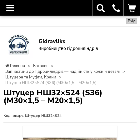
Вхід
Gidravliks
Виробництво гідроциліндрів
Головна
>
Каталог
>
Запчастини до гідроциліндрів — надійність у кожній деталі
>
Штуцера та Муфти, Крани
>
Штуцер НШ32×S24 (S36) (М30×1,5 – М20×1,5)
Штуцер НШ32×S24 (S36)
(М30×1,5 – М20×1,5)
Код товару:
Штуцер НШ32×S24