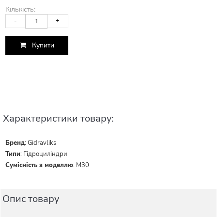
Кількість:
-
+
Купити
Характеристики товару:
Бренд
:
Gidravliks
Типи
:
Гідроциліндри
Сумісність з моделлю
:
M30
Опис товару