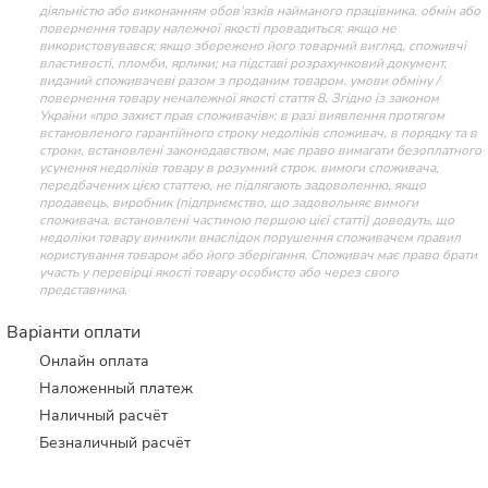
діяльністю або виконанням обов’язків найманого працівника. обмін або
повернення товару належної якості провадиться: якщо не
використовувався; якщо збережено його товарний вигляд, споживчі
властивості, пломби, ярлики; на підставі розрахунковий документ,
виданий споживачеві разом з проданим товаром. умови обміну /
повернення товару неналежної якості стаття 8. Згідно із законом
України «про захист прав споживачів»: в разі виявлення протягом
встановленого гарантійного строку недоліків споживач, в порядку та в
строки, встановлені законодавством, має право вимагати безоплатного
усунення недоліків товару в розумний строк. вимоги споживача,
передбачених цією статтею, не підлягають задоволенню, якщо
продавець, виробник (підприємство, що задовольняє вимоги
споживача, встановлені частиною першою цієї статті) доведуть, що
недоліки товару виникли внаслідок порушення споживачем правил
користування товаром або його зберігання. Споживач має право брати
участь у перевірці якості товару особисто або через свого
представника.
Варіанти оплати
Онлайн оплата
Наложенный платеж
Наличный расчёт
Безналичный расчёт