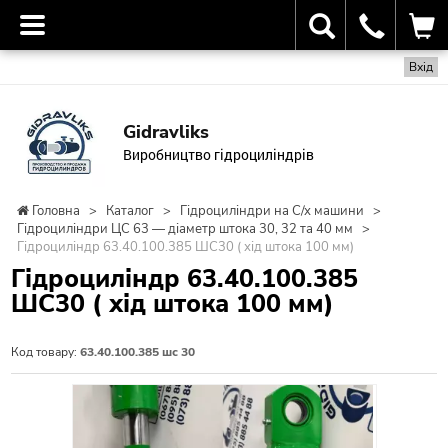
Вхід
Gidravliks
Виробництво гідроциліндрів
Головна
>
Каталог
>
Гідроциліндри на С/х машини
>
Гідроциліндри ЦС 63 — діаметр штока 30, 32 та 40 мм
>
Гідроциліндр 63.40.100.385 ШС30 ( хід штока 100 мм)
Гідроциліндр 63.40.100.385
ШС30 ( хід штока 100 мм)
Код товару:
63.40.100.385 шс 30