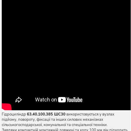
Гідроциліндр
63.40.100.385 ШС30
використовується у вузлах
підйому, повороту, фіксації та інших силових механізмах
сільськогосподарської, комунальної та спеціальної техніки.
Завдяки компактній монтажній довжині та ходу 100 мм він підходить