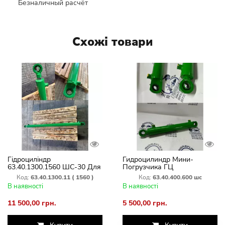
Безналичный расчёт
Схожі товари
Гідроциліндр
Гидроцилиндр Мини-
63.40.1300.1560 ШС-30 Для
Погрузчика ГЦ
висуву стріли маніпулятора
63.40.400.600 ( ход штока
Код:
63.40.1300.11 ( 1560 )
Код:
63.40.400.600 шс
(хід штока 1300 мм)
400 мм)
В наявності
В наявності
11 500,00 грн.
5 500,00 грн.