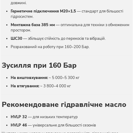
довжині.
Герметичне підключення М20×1.5
— стандарт для більшості
гідросистем.
Монтажна база 385 мм
— оптимальна для техніки з обмеженим
простором.
ШС30
— збільшує стійкість до перекосів та вібрацій.
Розрахований на роботу при 160–200 Бар.
Зусилля при 160 Бар
На виштовхування:
~ 5 000–5 300 кг
На втягування:
~ 3 800–4 000 кг
Рекомендоване гідравлічне масло
HVLP 32
— для низьких температур
HVLP 46
— універсальне для більшості сезонів