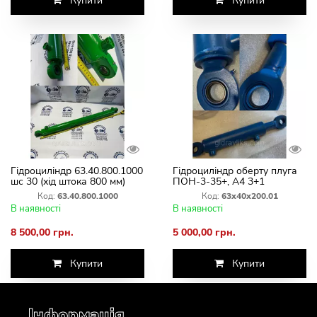
Купити
Купити
Гідроциліндр 63.40.800.1000
Гідроциліндр оберту плуга
шс 30 (хід штока 800 мм)
ПОН-3-35+, А4 3+1
Оптикон Мастер А6
Код:
63.40.800.1000
Код:
63х40х200.01
63х40х200.01
В наявності
В наявності
8 500,00 грн.
5 000,00 грн.
Купити
Купити
Інформація