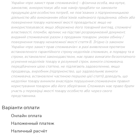
України «про захист прав споживачів») – фізична особа, яка купує,
замовляє, використовує або має намір придбати чи замовити
продукцію для особистих потреб, не пов’язаних з підприємницькою
діяльністю або виконанням обов’язків найманого працівника. обмін або
повернення товару належної якості провадиться: якщо не
використовувався; якщо збережено його товарний вигляд, споживчі
властивості, пломби, ярлики; на підставі розрахунковий документ,
виданий споживачеві разом з проданим товаром. умови обміну /
повернення товару неналежної якості стаття 8. Згідно із законом
України «про захист прав споживачів»: в разі виявлення протягом
встановленого гарантійного строку недоліків споживач, в порядку та в
строки, встановлені законодавством, має право вимагати безоплатного
усунення недоліків товару в розумний строк. вимоги споживача,
передбачених цією статтею, не підлягають задоволенню, якщо
продавець, виробник (підприємство, що задовольняє вимоги
споживача, встановлені частиною першою цієї статті) доведуть, що
недоліки товару виникли внаслідок порушення споживачем правил
користування товаром або його зберігання. Споживач має право брати
участь у перевірці якості товару особисто або через свого
представника.
Варіанти оплати
Онлайн оплата
Наложенный платеж
Наличный расчёт