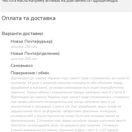
Чистота масла напряму впливає на довговічність гідроциліндра.
Оплата та доставка
Варіанти доставки
Новая Почта(курьер)
ціна від 250 грн
Новая Почта(отделение)
ціна від 200 грн
Самовывоз
Повернення і обмін
Відповідно до закону України «про захист прав споживачів» ви можете
протягом 14 днів з моменту покупки повернути або обміняти товар,
придбаний в магазині, за умови виконання всіх норм передбачених
законом. Умови обміну / повернення товару належної якості стаття 9.
Відповідно до закону України «про захист прав споживачів»: споживач
має право обміняти непродовольчий товар належної якості на
аналогічний у продавця, у якого він був придбаний, якщо товар не
задовольнив його за формою, габаритами, фасоном, кольором,
розміром або з інших причин не може бути ним використаний за
призначенням. Споживач має право на обмін товару належної якості
протягом чотирнадцяти днів, не рахуючи дня покупки. споживач
(термін вживається в такому значенні згідно статті 1. п.22 закону