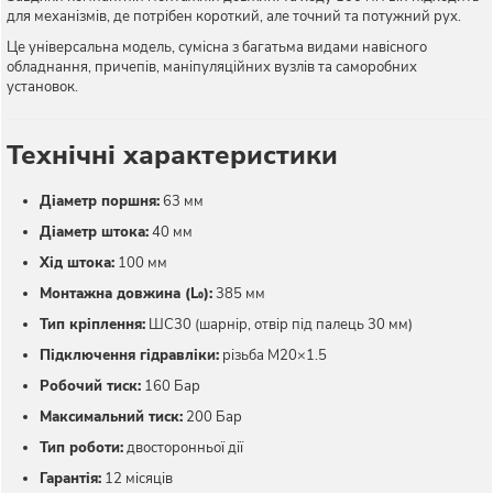
для механізмів, де потрібен короткий, але точний та потужний рух.
Це універсальна модель, сумісна з багатьма видами навісного
обладнання, причепів, маніпуляційних вузлів та саморобних
установок.
Технічні характеристики
Діаметр поршня:
63 мм
Діаметр штока:
40 мм
Хід штока:
100 мм
Монтажна довжина (L₀):
385 мм
Тип кріплення:
ШС30 (шарнір, отвір під палець 30 мм)
Підключення гідравліки:
різьба М20×1.5
Робочий тиск:
160 Бар
Максимальний тиск:
200 Бар
Тип роботи:
двосторонньої дії
Гарантія:
12 місяців