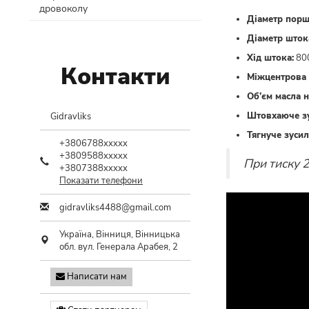
дровоколу
Діаметр порш
Діаметр шток
Хід штока:
80
Контакти
Міжцентрова 
Об’єм масла н
Штовхаюче зу
Gidravliks
Тягнуче зусил
+3806788xxxxx
+3809588xxxxx
При тиску 
+3807388xxxxx
Показати телефони
gidravliks4488@gmail.com
Україна,
Вінниця
,
Вінницька
обл.
вул. Генерала Арабея, 2
Написати нам