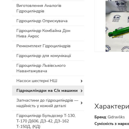
Виготовлення Аналогів
Гідроциліндрів
Гідроциліндр Оприскувача
Гідроциліндр Комбайна Дон
Нива Акрос
Ремкомплект Гідроциліндрів
Гідроциліндр для комунікації
Гідроциліндр Львівського
Навантажувача
Насоси шестерні НШ
Гідроциліндри на С/х машини
Запчастини до гідроциліндрів —
Характери
надійність у кожній деталі
Гідроциліндр Бульдозер Т-130,
Бренд
:
Gidravliks
Т-170 Д606, ДЗ-42, ДЗ-162
Сумісність з марк
Т-150Д, (КД)