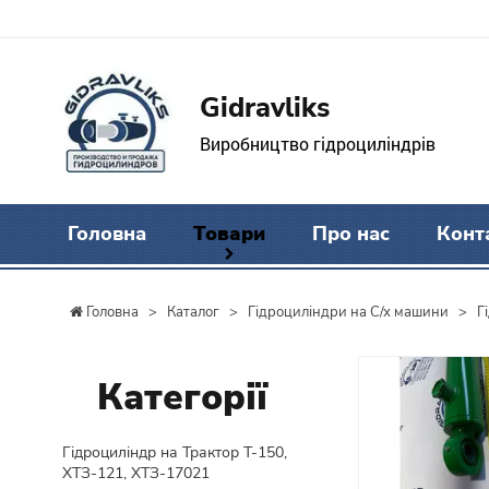
Gidravliks
Виробництво гідроциліндрів
Головна
Товари
Про нас
Конт
Головна
>
Каталог
>
Гідроциліндри на С/х машини
>
Г
Категорії
Гідроциліндр на Трактор Т-150,
ХТЗ-121, ХТЗ-17021