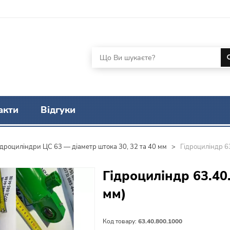
акти
Відгуки
ідроциліндри ЦС 63 — діаметр штока 30, 32 та 40 мм
>
Гідроциліндр 6
Гідроциліндр 63.40
мм)
Код товару:
63.40.800.1000