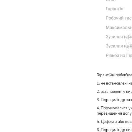
Гарантійні зобов'я
1. не встановлені н
2. встановлені у ви
3. Гідроциліндр з
4. Порушувалися ум
перевищення допус
5. Дефекти або пош
6. Гідроциліндр ви