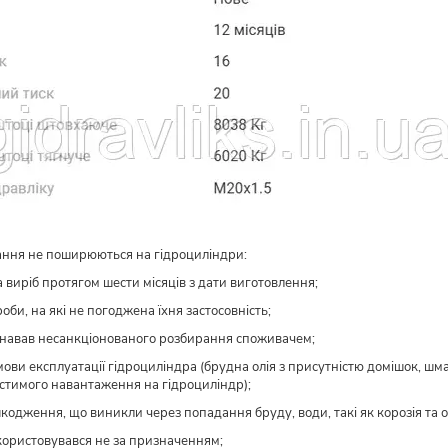
зання не поширюються на гідроциліндри:
а виріб протягом шести місяців з дати виготовлення;
роби, на які не погоджена їхня застосовність;
азнавав несанкціонованого розбирання споживачем;
ови експлуатації гідроциліндра (брудна олія з присутністю домішок, шма
тимого навантаження на гідроциліндр);
кодження, що виникли через попадання бруду, води, такі як корозія та ок
користовувався не за призначенням;