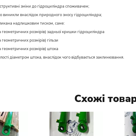
нструктивні зміни до гідроциліндра споживачем;
о виникли внаслідок природного зносу гідроциліндра;
ликана надлишковим тиском, саме:
а геометричних розмірів) задньої кришки гідроциліндра
а геометричних розмірів) гільзи
а геометричних розмірів) штока
лості діаметром штока, внаслідок чого відбувається заклинювання.
Схожі това