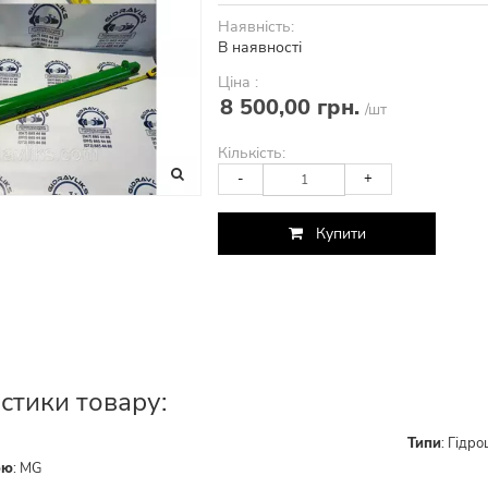
Наявність:
В наявності
Ціна :
8 500,00 грн.
/шт
Кількість:
-
+
Купити
стики товару:
Типи
:
Гідро
ою
:
MG