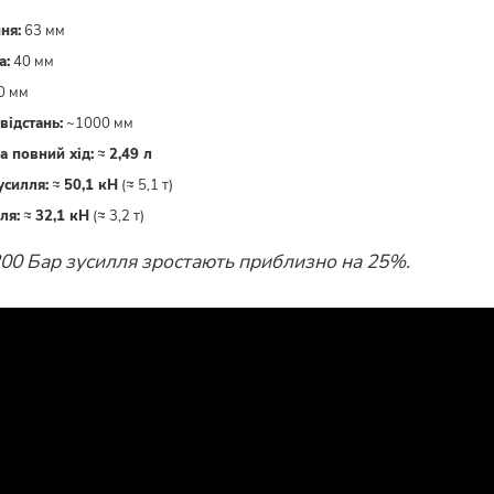
ня:
63 мм
а:
40 мм
0 мм
відстань:
~1000 мм
а повний хід:
≈
2,49 л
силля:
≈
50,1 кН
(≈ 5,1 т)
ля:
≈
32,1 кН
(≈ 3,2 т)
200 Бар зусилля зростають приблизно на 25%.