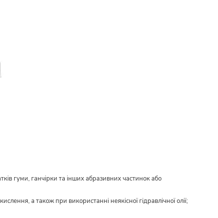
тків гуми, ганчірки та інших абразивних частинок або
ислення, а також при використанні неякісної гідравлічної олії;