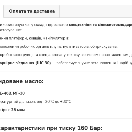
Оплата та доставка
икористовується у складі гідросистем
спецтехніки та сільськогоспода
астосування:
ання платформ, ковшів, маніпуляторів;
оложення робочих органів плугів, культиваторів, обприскувачів;
робні конструкції та спеціалізовану техніку з осьовим навантаженням до
арнірне з'єднання (ШС 30)
— забезпечує гнучке встановлення і надійну 
ндоване масло:
Е-46В
,
МГ-30
ратурний діапазон: від –20°C до +80°C
 гірше
25 мкм
характеристики при тиску 160 Бар: