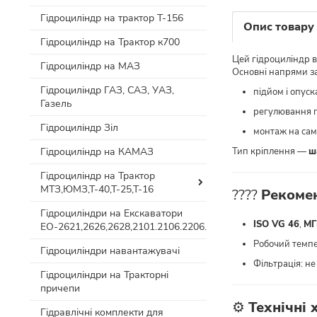
Гідроциліндр на трактор Т-156
Опис товару
Гідроциліндр на Трактор к700
Цей гідроциліндр в
Гідроциліндр на МАЗ
Основні напрями з
Гідроциліндр ГАЗ, САЗ, УАЗ,
підйом і опуск
Газель
регулювання п
Гідроциліндр Зіл
монтаж на само
Гідроциліндр на КАМАЗ
Тип кріплення —
ш
Гідроциліндр на Трактор
МТЗ,ЮМЗ,Т-40,Т-25,Т-16
????
Рекоме
Гідроциліндри на Екскаватори
ISO VG 46
,
МГ
ЕО-2621,2626,2628,2101.2106.2206.
Робочий темпе
Гідроциліндри навантажувачі
Фільтрація: не
Гідроциліндри на Тракторні
причепи
⚙️
Технічні 
Гідравлічні комплекти для