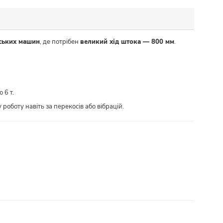
рських машин
, де потрібен
великий хід штока — 800 мм
.
 6 т.
роботу навіть за перекосів або вібрацій.