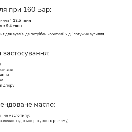
ля при 160 Бар:
силля ≈
12,5 тонн
ля ≈
9,4 тонн
т для вузлів, де потрібен короткий хід і потужне зусилля.
 застосування:
в
ханізми
нання
ка
 підпору
мендоване масло:
ічне масло типу:
8 (залежно від температурного режиму)