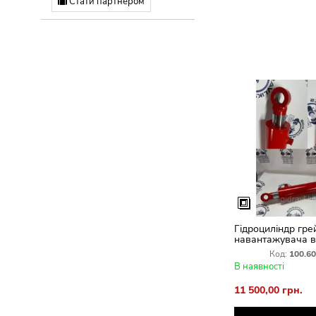
Стати партнером
Гідроциліндр гр
навантажувача в
ПЕФ-1Б МС 100 /
Код:
100.60
3.22.2. 100.60.50
В наявності
11 500,00 грн.