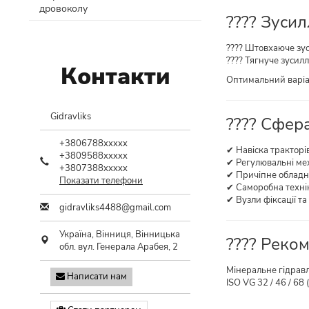
дровоколу
???? Зусил
???? Штовхаюче зу
???? Тягнуче зусил
Контакти
Оптимальний варіан
Gidravliks
???? Сфера
+3806788xxxxx
✔ Навіска тракторі
+3809588xxxxx
✔ Регулювальні ме
+3807388xxxxx
✔ Причіпне облад
Показати телефони
✔ Саморобна техні
✔ Вузли фіксації та
gidravliks4488@gmail.com
Україна,
Вінниця
,
Вінницька
???? Реко
обл.
вул. Генерала Арабея, 2
Мінеральне гідравл
Написати нам
ISO VG 32 / 46 / 6