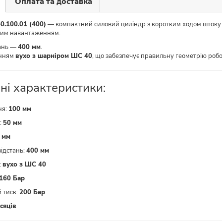
Оплата та доставка
0.100.01 (400)
— компактний силовий циліндр з коротким ходом шток
ким навантаженням.
тань —
400 мм
.
енням
вухо з шарніром ШС 40
, що забезпечує правильну геометрію роб
чні характеристики:
ня:
100 мм
:
50 мм
 мм
ідстань:
400 мм
:
вухо з ШС 40
160 Бар
 тиск:
200 Бар
сяців