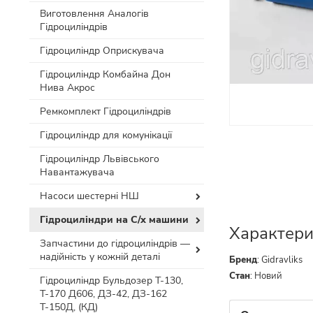
Виготовлення Аналогів
Гідроциліндрів
Гідроциліндр Оприскувача
Гідроциліндр Комбайна Дон
Нива Акрос
Ремкомплект Гідроциліндрів
Гідроциліндр для комунікації
Гідроциліндр Львівського
Навантажувача
Насоси шестерні НШ
Гідроциліндри на С/х машини
Характери
Запчастини до гідроциліндрів —
надійність у кожній деталі
Бренд
:
Gidravliks
Стан
:
Новий
Гідроциліндр Бульдозер Т-130,
Т-170 Д606, ДЗ-42, ДЗ-162
Т-150Д, (КД)