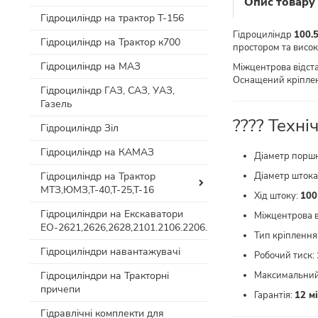
Опис товару
Гідроциліндр на трактор Т-156
Гідроциліндр
100.5
Гідроциліндр на Трактор к700
простором та висо
Гідроциліндр на МАЗ
Міжцентрова відс
Оснащений кріпл
Гідроциліндр ГАЗ, САЗ, УАЗ,
Газель
???? Техні
Гідроциліндр Зіл
Гідроциліндр на КАМАЗ
Діаметр порш
Гідроциліндр на Трактор
Діаметр штока
МТЗ,ЮМЗ,Т-40,Т-25,Т-16
Хід штоку:
100
Гідроциліндри на Екскаватори
Міжцентрова в
ЕО-2621,2626,2628,2101.2106.2206.
Тип кріплення
Гідроциліндри навантажувачі
Робочий тиск:
Гідроциліндри на Тракторні
Максимальний
причепи
Гарантія:
12 мі
Гідравлічні комплекти для