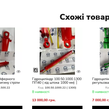
Схожі това
ейферного
Гідроциліндр 100.50.1000.1300
Гідроцилін
игину стріли
ПП40 ( хід штока 1000 мм) │
регульова
 60x500-
Довгохідний циліндр для
(110–200 
.500.22
Код:
100.50.1000.22 ( 1300)
Ко
0.830 ПП 50
потужних навантажень
В наявності
В наявност
13 000,00 грн.
7 000,00 г