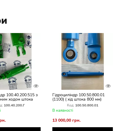
ри
др 100.40.200.515 з
Гідроциліндр 100.50.800.01
ним ходом штока
(1100) ( хід штока 800 мм)
мм)
д:
100.40.200.Г
Код:
100.50.800.01
і
В наявності
рн.
13 000,00 грн.