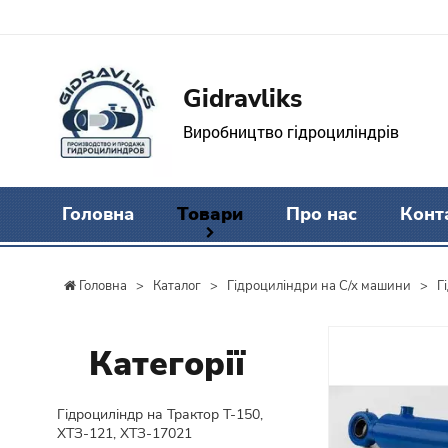
Gidravliks
Виробництво гідроциліндрів
Головна
Товари
Про нас
Конт
Головна
>
Каталог
>
Гідроциліндри на С/х машини
>
Г
Категорії
Гідроциліндр на Трактор Т-150,
ХТЗ-121, ХТЗ-17021