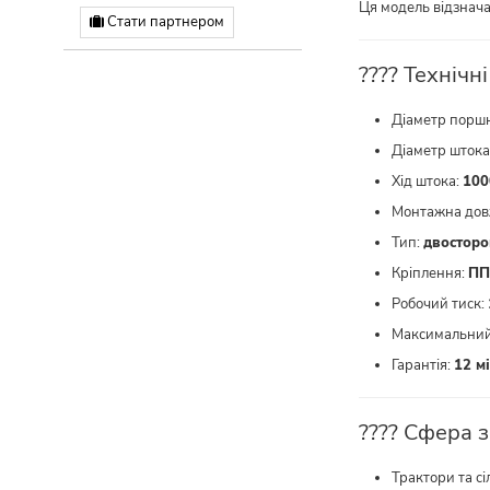
Ця модель відзнача
Стати партнером
???? Технічн
Діаметр порш
Діаметр штока
Хід штока:
100
Монтажна дов
Тип:
двосторон
Кріплення:
ПП
Робочий тиск:
Максимальний
Гарантія:
12 мі
???? Сфера з
Трактори та с