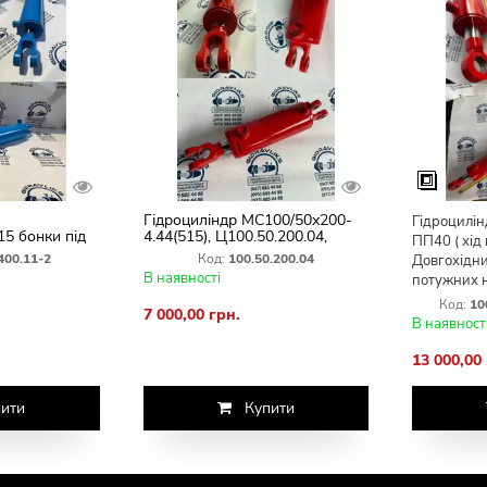
Гідроциліндр МС100/50х200-
Гідроцилін
5 бонки під
4.44(515), Ц100.50.200.04,
ПП40 ( хід
яття крил
ЦС100/50х200-4.44(515)
400.11-2
Код:
100.50.200.04
Довгохідни
В наявності
потужних 
Код:
10
7 000,00 грн.
В наявност
13 000,00
ити
Купити