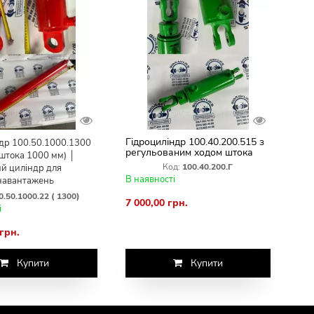
Гідроциліндр 100.40.200.515 з
др 100.50.1000.1300
регульованим ходом штока
 штока 1000 мм) │
(110–200 мм)
Код:
100.40.200.Г
й циліндр для
В наявності
навантажень
0.50.1000.22 ( 1300)
7 000,00 грн.
і
 грн.
Купити
Купити