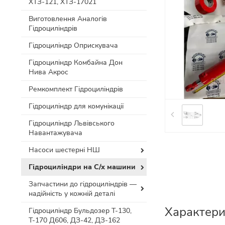
ХТЗ-121, ХТЗ-17021
Виготовлення Аналогів
Гідроциліндрів
Гідроциліндр Оприскувача
Гідроциліндр Комбайна Дон
Нива Акрос
Ремкомплект Гідроциліндрів
Гідроциліндр для комунікації
Гідроциліндр Львівського
Навантажувача
Насоси шестерні НШ
Гідроциліндри на С/х машини
Запчастини до гідроциліндрів —
надійність у кожній деталі
Характери
Гідроциліндр Бульдозер Т-130,
Т-170 Д606, ДЗ-42, ДЗ-162