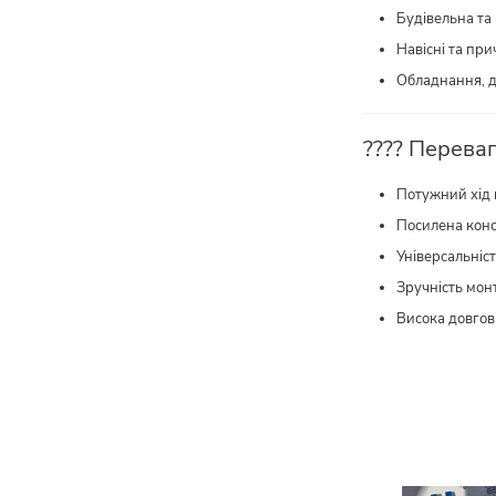
Будівельна та
Навісні та пр
Обладнання, д
???? Переваг
Потужний хід 
Посилена конс
Універсальніст
Зручність мон
Висока довгові