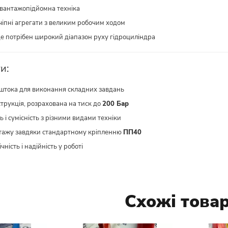
 вантажопідйомна техніка
ичіпні агрегати з великим робочим ходом
е потрібен широкий діапазон руху гідроциліндра
и:
штока для виконання складних завдань
трукція, розрахована на тиск до
200 Бар
ь і сумісність з різними видами техніки
тажу завдяки стандартному кріпленню
ПП40
чність і надійність у роботі
Схожі това