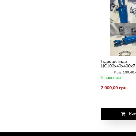
Гідроциліндр
ЦС100х40х400х71
кутом 90 гр Підн
Код:
100.40.
борін БДМ БДЮ
В наявності
7 000,00 грн.
Куп