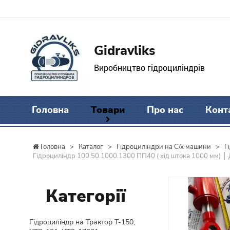
Gidravliks
Виробництво гідроциліндрів
Головна
Товари
Про нас
Конт
Головна
>
Каталог
>
Гідроциліндри на С/х машини
>
Г
Гідроциліндр 100.50.1000.1300 ПП40 ( хід штока 1000 мм) │
Категорії
Гідроциліндр на Трактор Т-150,