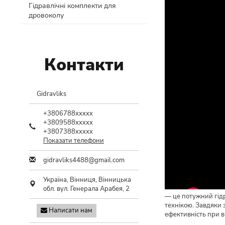
Гідравлічні комплекти для
дровоколу
Контакти
Gidravliks
+3806788xxxxx
+3809588xxxxx
+3807388xxxxx
Показати телефони
gidravliks4488@gmail.com
Україна,
Вінниця
,
Вінницька
обл.
вул. Генерала Арабея, 2
— це потужний гідр
технікою. Завдяки
Написати нам
ефективність при в