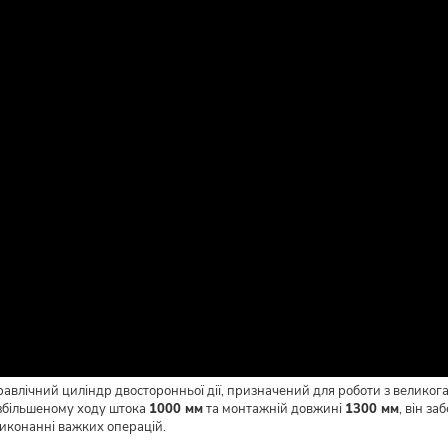
авлічний циліндр двосторонньої дії, призначений для роботи з велико
 збільшеному ходу штока
1000 мм
та монтажній довжині
1300 мм
, він з
иконанні важких операцій.