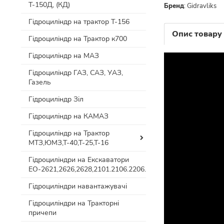
Т-150Д, (КД)
Бренд
:
Gidravliks
Гідроциліндр на трактор Т-156
Опис товару
Гідроциліндр на Трактор к700
Гідроциліндр на МАЗ
Гідроциліндр ГАЗ, САЗ, УАЗ,
Газель
Гідроциліндр Зіл
Гідроциліндр на КАМАЗ
Гідроциліндр на Трактор
МТЗ,ЮМЗ,Т-40,Т-25,Т-16
Гідроциліндри на Екскаватори
ЕО-2621,2626,2628,2101.2106.2206.
Гідроциліндри навантажувачі
Гідроциліндри на Тракторні
причепи