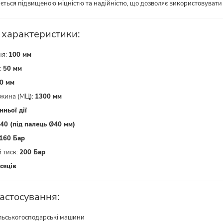
ється підвищеною міцністю та надійністю, що дозволяє використовувати 
і характеристики:
ня:
100 мм
:
50 мм
0 мм
жина (МЦ):
1300 мм
ньої дії
40 (під палець Ø40 мм)
160 Бар
 тиск:
200 Бар
сяців
астосування:
ільськогосподарські машини