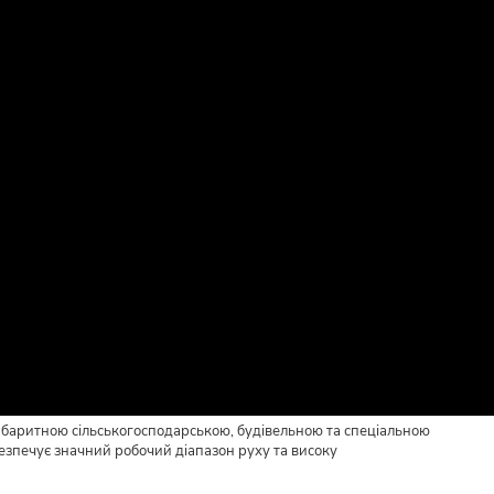
габаритною сільськогосподарською, будівельною та спеціальною
абезпечує значний робочий діапазон руху та високу