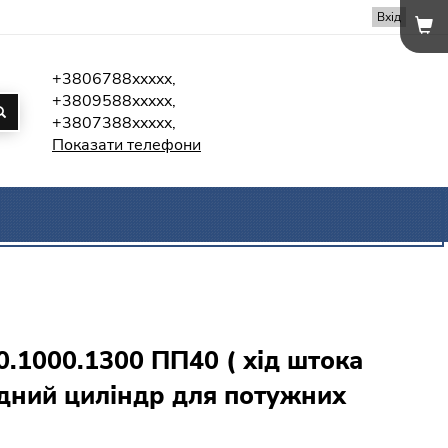
Вхід
+3806788xxxxx,
+3809588xxxxx,
+3807388xxxxx,
Показати телефони
0.1000.1300 ПП40 ( хід штока
ідний циліндр для потужних