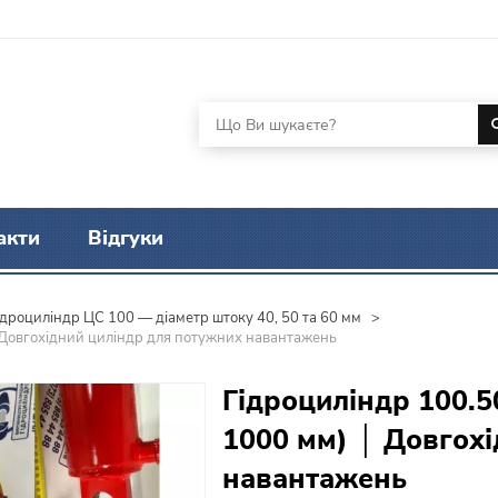
акти
Відгуки
ідроциліндр ЦС 100 — діаметр штоку 40, 50 та 60 мм
>
 Довгохідний циліндр для потужних навантажень
Гідроциліндр 100.5
1000 мм) │ Довгох
навантажень