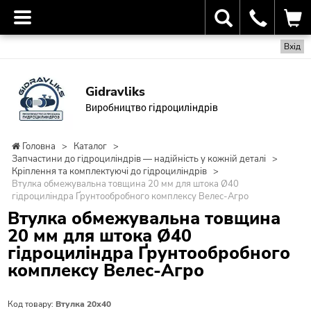
Вхід
Gidravliks
Виробництво гідроциліндрів
Головна
>
Каталог
>
Запчастини до гідроциліндрів — надійність у кожній деталі
>
Кріплення та комплектуючі до гідроциліндрів
>
Втулка обмежувальна товщина 20 мм для штока Ø40
гідроциліндра Ґрунтообробного комплексу Велес-Агро
Втулка обмежувальна товщина
20 мм для штока Ø40
гідроциліндра Ґрунтообробного
комплексу Велес-Агро
Код товару:
Втулка 20х40