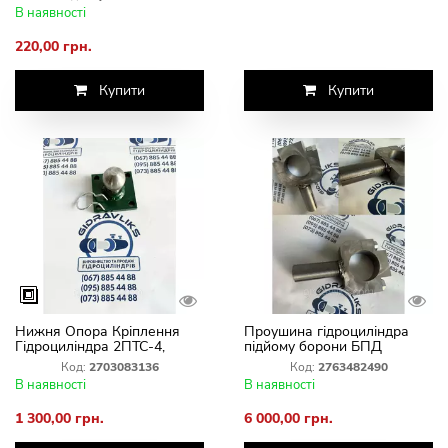
В наявності
220,00 грн.
Купити
Купити
Нижня Опора Кріплення
Проушина гідроциліндра
Гідроциліндра 2ПТС-4,
підйому борони БПД
2ПТС-6, 1ПТС-2 з Шаром
"Фрегат"
Код:
2703083136
Код:
2763482490
Ø50 мм
В наявності
В наявності
1 300,00 грн.
6 000,00 грн.