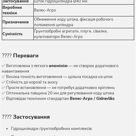
Застосування
Шток гідроциліндра Ø40 мм
Виробник
Велес-Агро
техніки
Обмеження ходу штока, фіксація робочого
Призначення
положення циліндра
Ґрунтообробні агрегати, плуги, сівалки,
Сумісність
культиватори Велес-Агро
????
Переваги
✅ Виготовлена з легкого
алюмінію
— не створює додаткового
навантаження
✅ Висока точність виготовлення — щільна посадка на шток
✅ Стійкість до корозії та зносу
✅ Просте встановлення — не потребує додаткових кріплень
✅ Оптимальна товщина 20 мм для регулювання ходу штока
✅ Відповідає технічним стандартам
Велес-Агро / Gidravliks
????
Застосування
Гідроциліндри ґрунтообробних комплексів