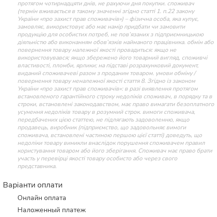
протягом чотирнадцяти днів, не рахуючи дня покупки. споживач
(термін вживається в такому значенні згідно статті 1. п.22 закону
України «про захист прав споживачів») – фізична особа, яка купує,
замовляє, використовує або має намір придбати чи замовити
продукцію для особистих потреб, не пов’язаних з підприємницькою
діяльністю або виконанням обов’язків найманого працівника. обмін або
повернення товару належної якості провадиться: якщо не
використовувався; якщо збережено його товарний вигляд, споживчі
властивості, пломби, ярлики; на підставі розрахунковий документ,
виданий споживачеві разом з проданим товаром. умови обміну /
повернення товару неналежної якості стаття 8. Згідно із законом
України «про захист прав споживачів»: в разі виявлення протягом
встановленого гарантійного строку недоліків споживач, в порядку та в
строки, встановлені законодавством, має право вимагати безоплатного
усунення недоліків товару в розумний строк. вимоги споживача,
передбачених цією статтею, не підлягають задоволенню, якщо
продавець, виробник (підприємство, що задовольняє вимоги
споживача, встановлені частиною першою цієї статті) доведуть, що
недоліки товару виникли внаслідок порушення споживачем правил
користування товаром або його зберігання. Споживач має право брати
участь у перевірці якості товару особисто або через свого
представника.
Варіанти оплати
Онлайн оплата
Наложенный платеж