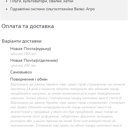
Плуги, культиватори, сівалки, катки
Гідравлічні системи сільгосптехніки Велес-Агро
Оплата та доставка
Варіанти доставки
Новая Почта(курьер)
ціна від 250 грн
Новая Почта(отделение)
ціна від 200 грн
Самовывоз
Повернення і обмін
Відповідно до закону України «про захист прав споживачів» ви можете
протягом 14 днів з моменту покупки повернути або обміняти товар,
придбаний в магазині, за умови виконання всіх норм передбачених
законом. Умови обміну / повернення товару належної якості стаття 9.
Відповідно до закону України «про захист прав споживачів»: споживач
має право обміняти непродовольчий товар належної якості на
аналогічний у продавця, у якого він був придбаний, якщо товар не
задовольнив його за формою, габаритами, фасоном, кольором,
розміром або з інших причин не може бути ним використаний за
призначенням. Споживач має право на обмін товару належної якості