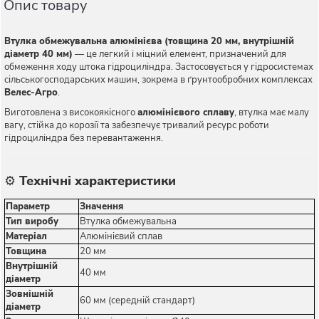
Опис товару
Втулка обмежувальна алюмінієва (товщина 20 мм, внутрішній
діаметр 40 мм)
— це легкий і міцний елемент, призначений для
обмеження ходу штока гідроциліндра. Застосовується у гідросистемах
сільськогосподарських машин, зокрема в ґрунтообробних комплексах
Велес-Агро
.
Виготовлена з високоякісного
алюмінієвого сплаву
, втулка має малу
вагу, стійка до корозії та забезпечує тривалий ресурс роботи
гідроциліндра без перевантаження.
⚙️
Технічні характеристики
Параметр
Значення
Тип виробу
Втулка обмежувальна
Матеріал
Алюмінієвий сплав
Товщина
20 мм
Внутрішній
40 мм
діаметр
Зовнішній
60 мм (середній стандарт)
діаметр