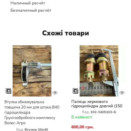
Наличный расчёт
Безналичный расчёт
Схожі товари
Палець кермового
Втулка обмежувальна
гідроциліндра довгий (150
товщина 20 мм для штока Ø40
мм) МТЗ-82 під ГОРу
Код:
102-3405103-Б
гідроциліндра
В наявності
Ґрунтообробного комплексу
Велес-Агро
600,00 грн.
Код:
Втулка 20х40