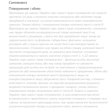
Самовывоз
Повернення і обмін
Відповідно до закону України «про захист прав споживачів» ви можете
протягом 14 днів з моменту покупки повернути або обміняти товар,
придбаний в магазині, за умови виконання всіх норм передбачених
законом. Умови обміну / повернення товару належної якості стаття 9.
Відповідно до закону України «про захист прав споживачів»: споживач
має право обміняти непродовольчий товар належної якості на
аналогічний у продавця, у якого він був придбаний, якщо товар не
задовольнив його за формою, габаритами, фасоном, кольором,
розміром або з інших причин не може бути ним використаний за
призначенням. Споживач має право на обмін товару належної якості
протягом чотирнадцяти днів, не рахуючи дня покупки. споживач
(термін вживається в такому значенні згідно статті 1. п.22 закону
України «про захист прав споживачів») – фізична особа, яка купує,
замовляє, використовує або має намір придбати чи замовити
продукцію для особистих потреб, не пов’язаних з підприємницькою
діяльністю або виконанням обов’язків найманого працівника. обмін або
повернення товару належної якості провадиться: якщо не
використовувався; якщо збережено його товарний вигляд, споживчі
властивості, пломби, ярлики; на підставі розрахунковий документ,
виданий споживачеві разом з проданим товаром. умови обміну /
повернення товару неналежної якості стаття 8. Згідно із законом
України «про захист прав споживачів»: в разі виявлення протягом
встановленого гарантійного строку недоліків споживач, в порядку та в
строки, встановлені законодавством, має право вимагати безоплатного
усунення недоліків товару в розумний строк. вимоги споживача,