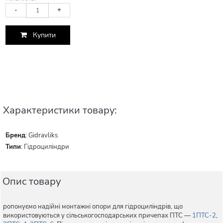
-
+
Купити
Характеристики товару:
Бренд
:
Gidravliks
Типи
:
Гідроциліндри
Опис товару
ропонуємо надійні монтажні опори для гідроциліндрів, що
використовуються у сільськогосподарських причепах ПТС —
1ПТС-2
,