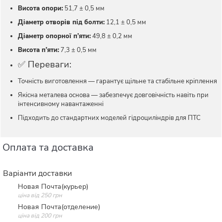
Висота опори:
51,7 ± 0,5 мм
Діаметр отворів під болти:
12,1 ± 0,5 мм
Діаметр опорної п’яти:
49,8 ± 0,2 мм
Висота п’яти:
7,3 ± 0,5 мм
✅ Переваги:
Точність виготовлення — гарантує щільне та стабільне кріплення
Якісна металева основа — забезпечує довговічність навіть при
інтенсивному навантаженні
Підходить до стандартних моделей гідроциліндрів для ПТС
Оплата та доставка
Варіанти доставки
Новая Почта(курьер)
ціна від 250 грн
Новая Почта(отделение)
ціна від 200 грн