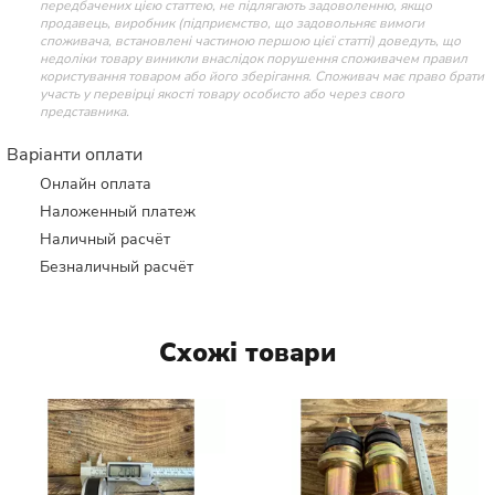
передбачених цією статтею, не підлягають задоволенню, якщо
продавець, виробник (підприємство, що задовольняє вимоги
споживача, встановлені частиною першою цієї статті) доведуть, що
недоліки товару виникли внаслідок порушення споживачем правил
користування товаром або його зберігання. Споживач має право брати
участь у перевірці якості товару особисто або через свого
представника.
Варіанти оплати
Онлайн оплата
Наложенный платеж
Наличный расчёт
Безналичный расчёт
Схожі товари