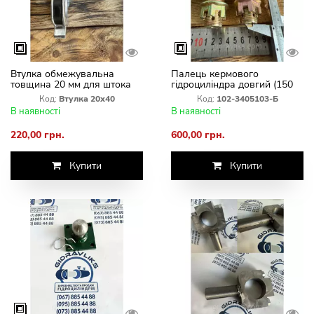
Втулка обмежувальна
Палець кермового
товщина 20 мм для штока
гідроциліндра довгий (150
Ø40 гідроциліндра
мм) МТЗ-82 під ГОРу
Код:
Втулка 20х40
Код:
102-3405103-Б
Ґрунтообробного комплексу
В наявності
В наявності
Велес-Агро
220,00 грн.
600,00 грн.
Купити
Купити