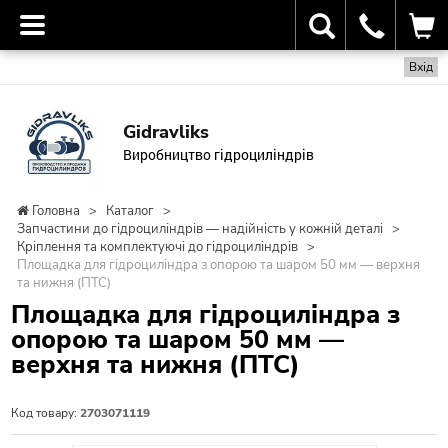
Вхід
Gidravliks
Виробництво гідроциліндрів
Головна
>
Каталог
>
Запчастини до гідроциліндрів — надійність у кожній деталі
>
Кріплення та комплектуючі до гідроциліндрів
>
Площадка для гідроциліндра з опорою та шаром 50 мм — верхня
та нижня (ПТС)
Площадка для гідроциліндра з
опорою та шаром 50 мм —
верхня та нижня (ПТС)
Код товару:
2703071119