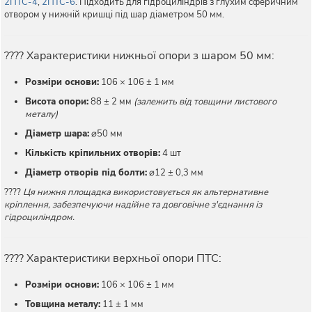
2ПТС-4
,
2ПТС-6
. Підходить для гідроциліндрів з глухим сферичним
отвором у нижній кришці під шар діаметром 50 мм.
???? Характеристики нижньої опори з шаром 50 мм:
Розміри основи:
106 × 106 ± 1 мм
Висота опори:
88 ± 2 мм
(залежить від товщини листового
металу)
Діаметр шара:
⌀50 мм
Кількість кріпильних отворів:
4 шт
Діаметр отворів під болти:
⌀12 ± 0,3 мм
????
Ця нижня площадка використовується як альтернативне
кріплення, забезпечуючи надійне та довговічне з'єднання із
гідроциліндром.
???? Характеристики верхньої опори ПТС:
Розміри основи:
106 × 106 ± 1 мм
Товщина металу:
11 ± 1 мм