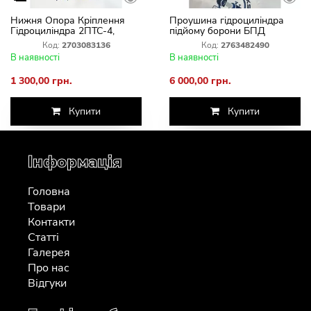
Нижня Опора Кріплення
Проушина гідроциліндра
Гідроциліндра 2ПТС-4,
підйому борони БПД
2ПТС-6, 1ПТС-2 з Шаром
"Фрегат"
Код:
2703083136
Код:
2763482490
Ø50 мм
В наявності
В наявності
1 300,00 грн.
6 000,00 грн.
Купити
Купити
Інформація
Головна
Товари
Контакти
Статті
Галерея
Про нас
Відгуки