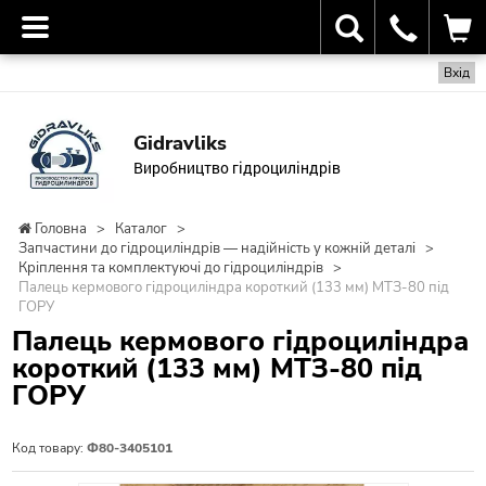
Вхід
Gidravliks
Виробництво гідроциліндрів
Головна
>
Каталог
>
Запчастини до гідроциліндрів — надійність у кожній деталі
>
Кріплення та комплектуючі до гідроциліндрів
>
Палець кермового гідроциліндра короткий (133 мм) МТЗ-80 під
ГОРУ
Палець кермового гідроциліндра
короткий (133 мм) МТЗ-80 під
ГОРУ
Код товару:
Ф80-3405101