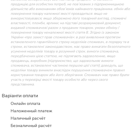
продукцію для особистих потреб, не пов’язаних з підприємницькою
діяльністю або виконанням обов’язків найманого працівника. обмін або
повернення товару належної якості провадиться: якщо не
використовувався; якщо збережено його товарний вигляд, споживчі
властивості, пломби, ярлики; на підставі розрахунковий документ,
виданий споживачеві разом з проданим товаром. умови обміну /
повернення товару неналежної якості стаття 8. Згідно із законом
України «про захист прав споживачів»: в разі виявлення протягом
встановленого гарантійного строку недоліків споживач, в порядку та в
строки, встановлені законодавством, має право вимагати безоплатного
усунення недоліків товару в розумний строк. вимоги споживача,
передбачених цією статтею, не підлягають задоволенню, якщо
продавець, виробник (підприємство, що задовольняє вимоги
споживача, встановлені частиною першою цієї статті) доведуть, що
недоліки товару виникли внаслідок порушення споживачем правил
користування товаром або його зберігання. Споживач має право брати
участь у перевірці якості товару особисто або через свого
представника.
Варіанти оплати
Онлайн оплата
Наложенный платеж
Наличный расчёт
Безналичный расчёт