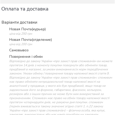
Оплата та доставка
Варіанти доставки
Новая Почта(курьер)
ціна від 250 грн
Новая Почта(отделение)
ціна від 200 грн
Самовывоз
Повернення і обмін
Відповідно до закону України «про захист прав споживачів» ви можете
протягом 14 днів з моменту покупки повернути або обміняти товар,
придбаний в магазині, за умови виконання всіх норм передбачених
законом. Умови обміну / повернення товару належної якості стаття 9.
Відповідно до закону України «про захист прав споживачів»: споживач
має право обміняти непродовольчий товар належної якості на
аналогічний у продавця, у якого він був придбаний, якщо товар не
задовольнив його за формою, габаритами, фасоном, кольором,
розміром або з інших причин не може бути ним використаний за
призначенням. Споживач має право на обмін товару належної якості
протягом чотирнадцяти днів, не рахуючи дня покупки. споживач
(термін вживається в такому значенні згідно статті 1. п.22 закону
України «про захист прав споживачів») – фізична особа, яка купує,
замовляє, використовує або має намір придбати чи замовити