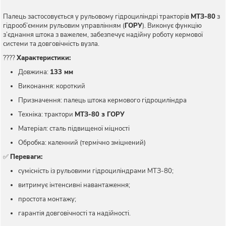
Палець застосовується у рульовому гідроциліндрі тракторів
МТЗ-80
з
гідрооб’ємним рульовим управлінням (
ГОРУ
). Виконує функцію
з’єднання штока з важелем, забезпечує надійну роботу кермової
системи та довговічність вузла.
????
Характеристики:
Довжина:
133 мм
Виконання: короткий
Призначення: палець штока кермового гідроциліндра
Техніка: трактори
МТЗ-80 з ГОРУ
Матеріал: сталь підвищеної міцності
Обробка: каленний (термічно зміцнений)
✅
Переваги:
сумісність із рульовими гідроциліндрами МТЗ-80;
витримує інтенсивні навантаження;
простота монтажу;
гарантія довговічності та надійності.