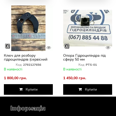
Ключ для розбору
Опора Гідроциліндра під
гідроциліндрів (сервісний
сферу 50 мм
інструмент Gidravliks)
Код:
2792127656
Код:
PTS-01
В наявності
В наявності
1 800,00 грн.
1 450,00 грн.
Купити
Купити
Інформація