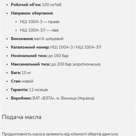
Робочий об’єм:
100 см³/об
Напрямок обертання:
НШ 100А-3 — праве
НШ 100А-3Л — ліве
Виконання:
вал 6-шліцевий
Каталожний номер:
НШ 100А-3 / НШ 100А-3Л
Номінальний тиск:
до 160 бар
Максимальний тиск:
до 200 бар (короткочасно)
Вага:
10 кг
Стан:
новий
Гарантія:
12 місяців
Виробник:
ВАТ «ВЗТА», м. Вінниця (Україна)
Подача масла
Продуктивність насоса залежить від кількості обертів двигуна: