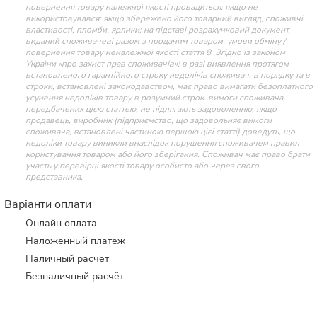
повернення товару належної якості провадиться: якщо не
використовувався; якщо збережено його товарний вигляд, споживчі
властивості, пломби, ярлики; на підставі розрахунковий документ,
виданий споживачеві разом з проданим товаром. умови обміну /
повернення товару неналежної якості стаття 8. Згідно із законом
України «про захист прав споживачів»: в разі виявлення протягом
встановленого гарантійного строку недоліків споживач, в порядку та в
строки, встановлені законодавством, має право вимагати безоплатного
усунення недоліків товару в розумний строк. вимоги споживача,
передбачених цією статтею, не підлягають задоволенню, якщо
продавець, виробник (підприємство, що задовольняє вимоги
споживача, встановлені частиною першою цієї статті) доведуть, що
недоліки товару виникли внаслідок порушення споживачем правил
користування товаром або його зберігання. Споживач має право брати
участь у перевірці якості товару особисто або через свого
представника.
Варіанти оплати
Онлайн оплата
Наложенный платеж
Наличный расчёт
Безналичный расчёт