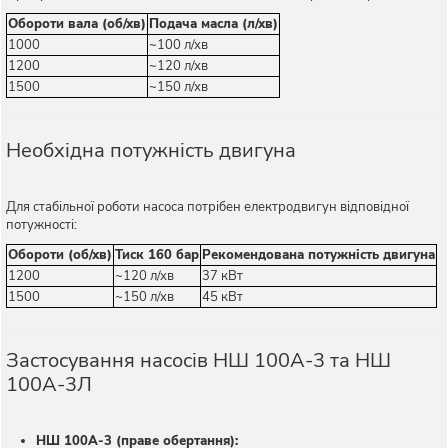
Обороти вала (об/хв)
Подача масла (л/хв)
1000
~100 л/хв
1200
~120 л/хв
1500
~150 л/хв
Необхідна потужність двигуна
Для стабільної роботи насоса потрібен електродвигун відповідної
потужності:
Обороти (об/хв)
Тиск 160 бар
Рекомендована потужність двигуна
1200
~120 л/хв
37 кВт
1500
~150 л/хв
45 кВт
Застосування насосів НШ 100А-3 та НШ
100А-3Л
НШ 100А-3 (праве обертання):