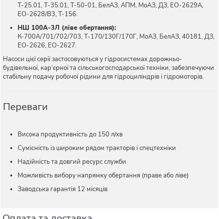
Т-25.01, Т-35.01, Т-50-01, БелАЗ, АПМ, МоАЗ, ДЗ, ЕО-2629А,
ЕО-2628/В3, Т-156.
НШ 100А-3Л (ліве обертання):
К-700А/701/702/703, Т-170/130Г/170Г, МоАЗ, БелАЗ, 40181, ДЗ,
ЕО-2626, ЕО-2627.
Насоси цієї серії застосовуються у гідросистемах дорожньо-
будівельної, кар’єрної та сільськогосподарської техніки, забезпечуючи
стабільну подачу робочої рідини для гідроциліндрів і гідромоторів.
Переваги
Висока продуктивність до 150 л/хв
Сумісність із широким рядом тракторів і спецтехніки
Надійність та довгий ресурс служби
Можливість вибору напрямку обертання (праве або ліве)
Заводська гарантія 12 місяців
Оплата та доставка