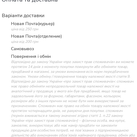
Варіанти доставки
Новая Почта(курьер)
ціна від 250 грн
Новая Почта(отделение)
ціна від 200 грн
Самовывоз
Повернення і обмін
Відповідно до закону України «про захист прав споживачів» ви можете
протягом 14 днів з моменту покупки повернути або обміняти товар,
придбаний в магазині, за умови виконання всіх норм передбачених
законом. Умови обміну / повернення товару належної якості стаття 9.
Відповідно до закону України «про захист прав споживачів»: споживач
має право обміняти непродовольчий товар належної якості на
аналогічний у продавця, у якого він був придбаний, якщо товар не
задовольнив його за формою, габаритами, фасоном, кольором,
розміром або з інших причин не може бути ним використаний за
призначенням. Споживач має право на обмін товару належної якості
протягом чотирнадцяти днів, не рахуючи дня покупки. споживач
(термін вживається в такому значенні згідно статті 1. п.22 закону
України «про захист прав споживачів») – фізична особа, яка купує,
замовляє, використовує або має намір придбати чи замовити
продукцію для особистих потреб, не пов’язаних з підприємницькою
діяльністю або виконанням обов’язків найманого працівника. обмін або