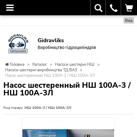
Вхід
Gidravliks
Виробництво гідроциліндрів
Головна
>
Каталог
>
Насоси шестерні НШ
>
Насоси шестерні виробництва ТД ВАЗ
>
Насос шестеренный НШ 100А-3 / НШ 100А-3Л
Насос шестеренный НШ 100А-3 /
НШ 100А-3Л
Код товару:
НШ 100А-3 / НШ 100А-3Л