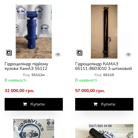
Гідроциліндр підйому
Гідроциліндр КАМАЗ
кузова КамАЗ 55112
65111-8603010 3-штоковий
М-8603010 ГЦ 111.02.015-2
ГЦ 111.02.019 3
Код:
55112м
Код:
65115
В наявності
В наявності
32 000,00 грн.
57 000,00 грн.
Купити
Купити