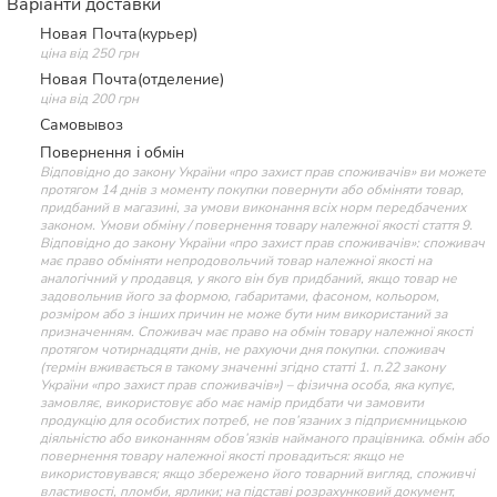
Варіанти доставки
Новая Почта(курьер)
ціна від 250 грн
Новая Почта(отделение)
ціна від 200 грн
Самовывоз
Повернення і обмін
Відповідно до закону України «про захист прав споживачів» ви можете
протягом 14 днів з моменту покупки повернути або обміняти товар,
придбаний в магазині, за умови виконання всіх норм передбачених
законом. Умови обміну / повернення товару належної якості стаття 9.
Відповідно до закону України «про захист прав споживачів»: споживач
має право обміняти непродовольчий товар належної якості на
аналогічний у продавця, у якого він був придбаний, якщо товар не
задовольнив його за формою, габаритами, фасоном, кольором,
розміром або з інших причин не може бути ним використаний за
призначенням. Споживач має право на обмін товару належної якості
протягом чотирнадцяти днів, не рахуючи дня покупки. споживач
(термін вживається в такому значенні згідно статті 1. п.22 закону
України «про захист прав споживачів») – фізична особа, яка купує,
замовляє, використовує або має намір придбати чи замовити
продукцію для особистих потреб, не пов’язаних з підприємницькою
діяльністю або виконанням обов’язків найманого працівника. обмін або
повернення товару належної якості провадиться: якщо не
використовувався; якщо збережено його товарний вигляд, споживчі
властивості, пломби, ярлики; на підставі розрахунковий документ,