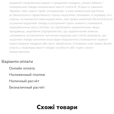
виданий споживачеві разом з проданим товаром. умови обміну /
повернення товару неналежної якості стаття 8. Згідно із законом
України «про захист прав споживачів»: в разі виявлення протягом
встановленого гарантійного строку недоліків споживач, в порядку та в
строки, встановлені законодавством, має право вимагати безоплатного
усунення недоліків товару в розумний строк. вимоги споживача,
передбачених цією статтею, не підлягають задоволенню, якщо
продавець, виробник (підприємство, що задовольняє вимоги
споживача, встановлені частиною першою цієї статті) доведуть, що
недоліки товару виникли внаслідок порушення споживачем правил
користування товаром або його зберігання. Споживач має право брати
участь у перевірці якості товару особисто або через свого
представника.
Варіанти оплати
Онлайн оплата
Наложенный платеж
Наличный расчёт
Безналичный расчёт
Схожі товари