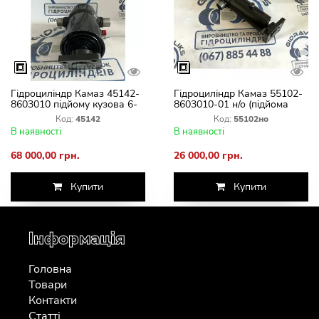
Гідроциліндр Камаз 45142-
Гідроциліндр Камаз 55102-
8603010 підйому кузова 6-
8603010-01 н/о (підйома
штовий ГЦ 111.02.018 1
кузова колгозник) 3-штовий
Код:
45142
Код:
55102но
ГЦ 111.02.015 06
В наявності
В наявності
68 000,00 грн.
26 000,00 грн.
Купити
Купити
Інформація
Головна
Товари
Контакти
Статті