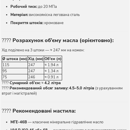
Робочий тиск:
до 20 МПа
Матеріал:
високоякісна легована сталь
Покриття штоків:
хромоване
????
Розрахунок об’єму масла (орієнтовно):
Хід поділено на 3 штоки — ≈ 247 мм на кожен:
Ø штока (мм)
Хід (мм)
Об'єм (л)
115
247
≈ 1.94 л
95
247
≈ 1.34 л
75
246
≈ 0.91 л
????
Сумарний об’єм:
≈
4.2 літра
????
Рекомендований обсяг заливу:
4.5–5.0 літрів
(з урахуванням
втрат і магістралей)
????️
Рекомендовані мастила:
МГЕ-46В
— класичне мінеральне гідравлічне масло