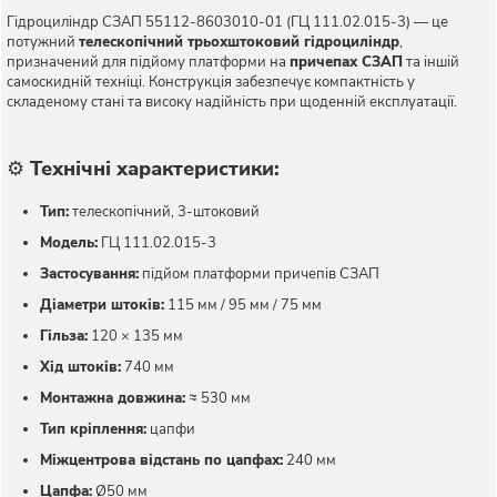
Гідроциліндр СЗАП 55112-8603010-01 (ГЦ 111.02.015-3) — це
потужний
телескопічний трьохштоковий гідроциліндр
,
призначений для підйому платформи на
причепах СЗАП
та іншій
самоскидній техніці. Конструкція забезпечує компактність у
складеному стані та високу надійність при щоденній експлуатації.
⚙️
Технічні характеристики:
Тип:
телескопічний, 3-штоковий
Модель:
ГЦ 111.02.015-3
Застосування:
підйом платформи причепів СЗАП
Діаметри штоків:
115 мм / 95 мм / 75 мм
Гільза:
120 × 135 мм
Хід штоків:
740 мм
Монтажна довжина:
≈ 530 мм
Тип кріплення:
цапфи
Міжцентрова відстань по цапфах:
240 мм
Цапфа:
Ø50 мм