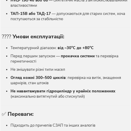
HVLP ISO 46 або 68
— синтетичні масла з антиокислювальними
властивостями
ТАП-15В або ТАД-17
— допускаються для старих систем, хоча
поступаються за стабільністю
????️
Умови експлуатації:
Температурний діапазон:
від –30°C до +80°C
Перед першим запуском —
прокачка системи
та перевірка
герметичності
Не змішувати різні типи масел
Огляд кожні 300–500 циклів
: перевірка на витік, змащення
шарнірів, стан штоків
Не навантажувати гідроциліндр у крайніх положеннях
(максимально витягнутий або стиснутий)
✅
Переваги:
Підходить до причепів СЗАП та інших аналогів