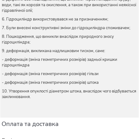
води, такі як корозія та окислення, а також при використанні неякісної
гідравлічної олії;
6. Гідроциліндр використовувався не за призначенням;
7. Були внесені конструктивні зміни до гідроциліндра споживачем;
8. Пошкодження, що виникли внаслідок природного зносу
гідроциліндра;
9. деформація, викликана надлишковим тиском, саме:
- деформація (зміна геометричних розмірів) задньої кришки
гідроциліндра
- деформація (зміна геометричних розмірів) гільзи
- деформація (зміна геометричних розмірів) штока
10. Утворення опуклості діаметром штока, внаслідок чого відбувається
заклинювання.
Оплата та доставка