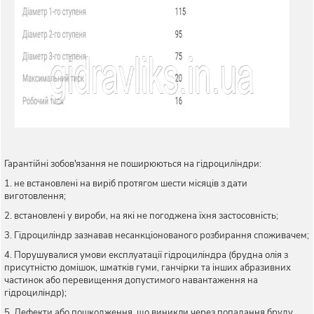
Гарантійні зобов'язання не поширюються на гідроциліндри:
1. не встановлені на виріб протягом шести місяців з дати
виготовлення;
2. встановлені у вироби, на які не погоджена їхня застосовність;
3. Гідроциліндр зазнавав несанкціонованого розбирання споживачем;
4. Порушувалися умови експлуатації гідроциліндра (брудна олія з
присутністю домішок, шматків гуми, ганчірки та інших абразивних
частинок або перевищення допустимого навантаження на
гідроциліндр);
5. Дефекти або пошкодження, що виникли через попадання бруду,