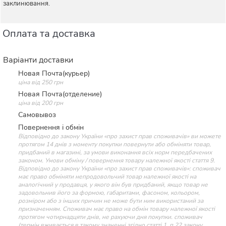
заклинювання.
Оплата та доставка
Варіанти доставки
Новая Почта(курьер)
ціна від 250 грн
Новая Почта(отделение)
ціна від 200 грн
Самовывоз
Повернення і обмін
Відповідно до закону України «про захист прав споживачів» ви можете
протягом 14 днів з моменту покупки повернути або обміняти товар,
придбаний в магазині, за умови виконання всіх норм передбачених
законом. Умови обміну / повернення товару належної якості стаття 9.
Відповідно до закону України «про захист прав споживачів»: споживач
має право обміняти непродовольчий товар належної якості на
аналогічний у продавця, у якого він був придбаний, якщо товар не
задовольнив його за формою, габаритами, фасоном, кольором,
розміром або з інших причин не може бути ним використаний за
призначенням. Споживач має право на обмін товару належної якості
протягом чотирнадцяти днів, не рахуючи дня покупки. споживач
(термін вживається в такому значенні згідно статті 1. п.22 закону