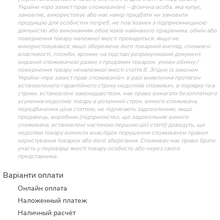
України «про захист прав споживачів») – фізична особа, яка купує,
замовляє, використовує або має намір придбати чи замовити
продукцію для особистих потреб, не пов’язаних з підприємницькою
діяльністю або виконанням обов’язків найманого працівника. обмін або
повернення товару належної якості провадиться: якщо не
використовувався; якщо збережено його товарний вигляд, споживчі
властивості, пломби, ярлики; на підставі розрахунковий документ,
виданий споживачеві разом з проданим товаром. умови обміну /
повернення товару неналежної якості стаття 8. Згідно із законом
України «про захист прав споживачів»: в разі виявлення протягом
встановленого гарантійного строку недоліків споживач, в порядку та в
строки, встановлені законодавством, має право вимагати безоплатного
усунення недоліків товару в розумний строк. вимоги споживача,
передбачених цією статтею, не підлягають задоволенню, якщо
продавець, виробник (підприємство, що задовольняє вимоги
споживача, встановлені частиною першою цієї статті) доведуть, що
недоліки товару виникли внаслідок порушення споживачем правил
користування товаром або його зберігання. Споживач має право брати
участь у перевірці якості товару особисто або через свого
представника.
Варіанти оплати
Онлайн оплата
Наложенный платеж
Наличный расчёт