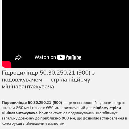
Гідроциліндр 50.30.250.21 (900) з
подовжувачем — стріла підйому
мінінавантажувача
Гідроциліндр 50.30.250.21 (900)
— це двосторонній гідроциліндр зі
штоком Ø30 мм і гільзою Ø50 мм, призначений для
підйому стріли
мінінавантажувача
. Комплектується подовжувачем, що збільшує
загальну довжину до
приблизно 900 мм
, що дозволяє встановлення в
конструкції зі збільшеним вильотом.