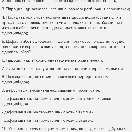
2. встановлені у вироби, на які не погоджена їхня застосовність;
3. Гідроциліндр зазнавав несанкціонованого розбирання споживачем;
4. Порушувалися умови експлуатації гідроциліндра (брудна олія з
присутністю домішок, шматків гуми, ганчірки та інших абразивних
частинок або перевищення допустимого навантаження на
гідроциліндр);
5. Дефекти або пошкодження, що виникли через попадання бруду,
води, такі як корозія та окислення, а також при використанні неякісної
гідравлічної олії;
6. Гідроциліндр використовувався не за призначенням;
7. Були внесені конструктивні зміни до гідроциліндра споживачем;
8. Пошкодження, що виникли внаслідок природного зносу
гідроциліндра;
9. деформація, викликана надлишковим тиском, саме:
- деформація (зміна геометричних розмірів) задньої кришки
гідроциліндра
- деформація (зміна геометричних розмірів) гільзи
- деформація (зміна геометричних розмірів) штока
10. Утворення опуклості діаметром штока, внаслідок чого відбувається