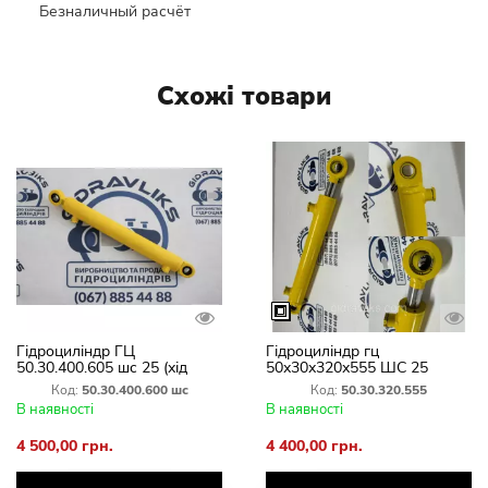
Безналичный расчёт
Схожі товари
Гідроциліндр ГЦ
Гідроциліндр гц
50.30.400.605 шс 25 (хід
50х30х320х555 ШС 25
штока 400 мм)
СНУ-0,5; КРН-2,1 (хід штока
Код:
50.30.400.600 шс
Код:
50.30.320.555
320 мм)
В наявності
В наявності
4 500,00 грн.
4 400,00 грн.