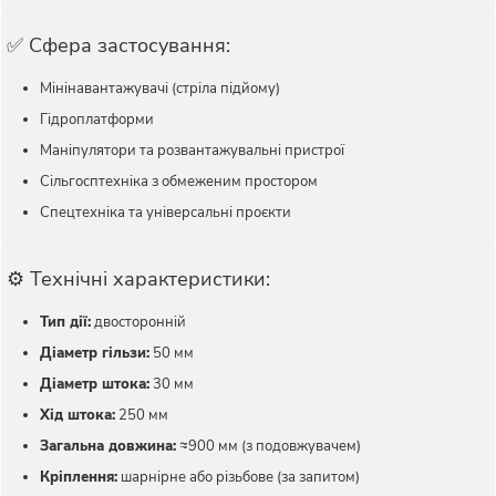
✅ Сфера застосування:
Мінінавантажувачі (стріла підйому)
Гідроплатформи
Маніпулятори та розвантажувальні пристрої
Сільгосптехніка з обмеженим простором
Спецтехніка та універсальні проєкти
⚙️ Технічні характеристики:
Тип дії:
двосторонній
Діаметр гільзи:
50 мм
Діаметр штока:
30 мм
Хід штока:
250 мм
Загальна довжина:
≈900 мм (з подовжувачем)
Кріплення:
шарнірне або різьбове (за запитом)