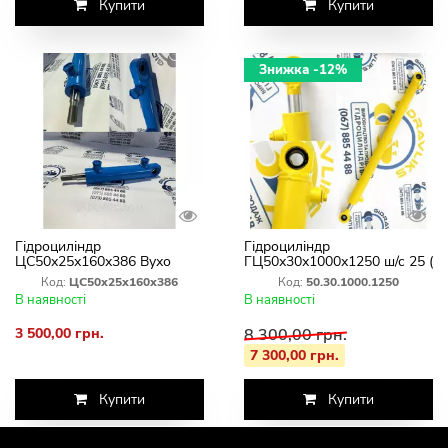
Купити
Купити
Знижка -12%
Гідроциліндр
Гідроциліндр
ЦС50х25х160х386 Вухо
ГЦ50х30х1000х1250 ш/с 25 (
Різьба Кермовий міні
хід штока 1000 мм)
Код:
ЦС50х25х160х386
Код:
50.30.1000.1250
трактори та мотоблоки
В наявності
В наявності
3 500,00 грн.
8 300,00 грн.
7 300,00 грн.
Купити
Купити