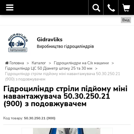
Вхід
Gidravliks
Виробництво гідроциліндрів
Головна
>
Каталог
>
Гідроциліндри на С/х машини
>
Гідроциліндр ЦС 50 Діаметр штоку 25 та 30 мм
>
Гідроциліндр стріли підйому міні навантажувача 50.30.250.21
(900) з подовжувачем
Гідроциліндр стріли підйому міні
навантажувача 50.30.250.21
(900) з подовжувачем
Код товару:
50.30.250.21 (900)