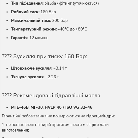
Тип під’єднання:
різьба / фітинг (уточнюється)
Робочий тиск:
160 Бар
Максимальний тиск:
200 Бар
Температурний режим:
–40°C до +80°C
Гарантія:
12 місяців
???? Зусилля при тиску 160 Бар:
Штовхаюче зусилля:
~3.14 т
Тягнуче зусилля:
~2.26 т
???? Рекомендовані гідравлічні масла:
МГЕ-46В
,
МГ-30
,
HVLP 46 / ISO VG 32–46
Гарантійні зобов'язання не поширюються на гідроциліндри:
1. не встановлені на виріб протягом шести місяців з дати
виготовлення;