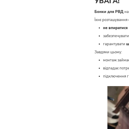
УВАГА!
Бонки для РВД
на
Їхнє розташування 
не впиратися
забезпечуват
гарантувати
ш
Завдяки цьому:
монтаж займа
відпадає потр
підключення г