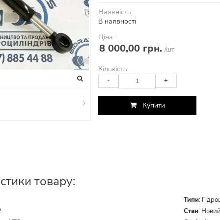
Наявність:
В наявності
Ціна :
8 000,00 грн.
/шт
Кількість:
-
+
Купити
стики товару:
Типи
:
Гідро
2
Стан
:
Нови