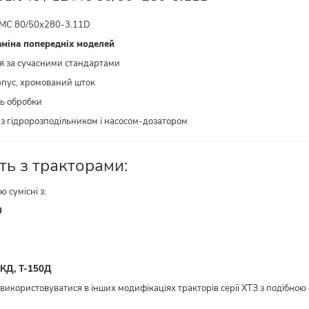
МС 80/50x280-3.11D
аміна попередніх моделей
я за сучасними стандартами
пус, хромований шток
ть обробки
 з гідророзподільником і насосом-дозатором
ть з тракторами:
ю сумісні з:
0
0КД, Т-150Д
використовуватися в інших модифікаціях тракторів серії ХТЗ з подібно