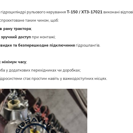
 гідроциліндрі рульового керування
Т-150 / ХТЗ-17021
виконані відпов
спроєктоване таким чином, щоб:
 в раму трактора
;
и
зручний доступ
при монтажі;
видке та безперешкодне підключення
гідрошлангів.
є
мінімум часу
;
еба у додаткових перехідниках чи доробках;
ідросистеми стає простим навіть у важкодоступних місцях.