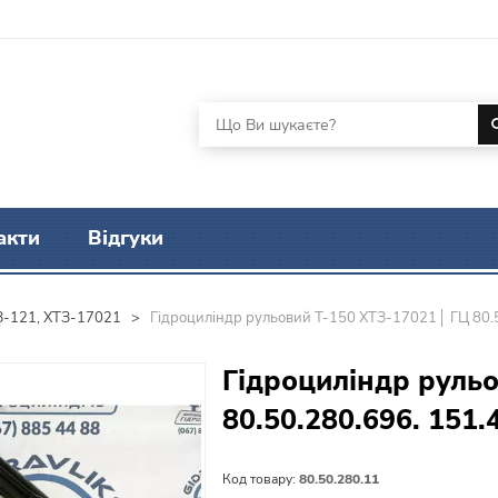
акти
Відгуки
ТЗ-121, ХТЗ-17021
>
Гідроциліндр рульовий Т-150 ХТЗ-17021│ ГЦ 80.5
Гідроциліндр руль
80.50.280.696. 151.
Код товару:
80.50.280.11