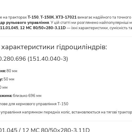
е на тракторах
Т-150
,
Т-150К
,
ХТЗ-17021
вимагає надійного та точного
ндр рульового управління
. У цій статті ми розглянемо найпопулярніші м
11.01.045
,
12 МС 80/50×280-3.11D
— їхні характеристики, сумісність т
 характеристики гідроциліндрів:
0.280.696 (151.40.040-3)
ня:
80 мм
у:
50 мм
0 мм
вжина:
близько 696 мм
пове для кермового управління Т-150
управління напрямком передніх коліс, встановлюється на тягові тракто
.01.045 / 12 МС 80/50×280-3.11D