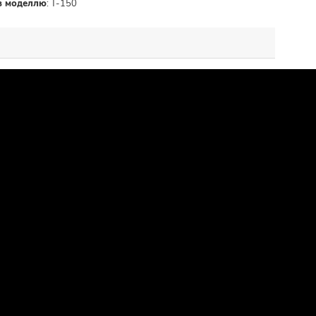
 з моделлю
:
Т-150