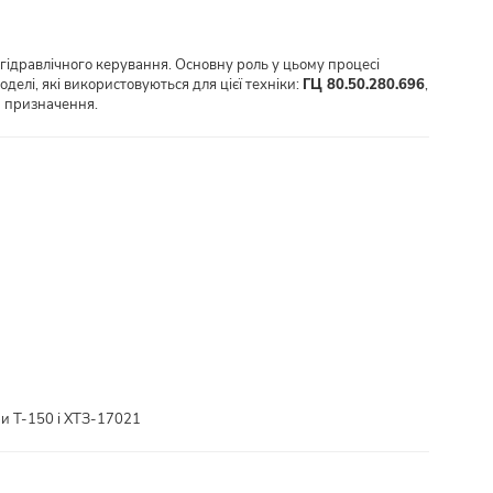
 гідравлічного керування. Основну роль у цьому процесі
оделі, які використовуються для цієї техніки:
ГЦ 80.50.280.696
,
а призначення.
ри Т-150 і ХТЗ-17021