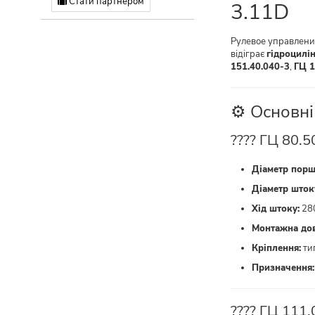
Стати партнером
3.11D
Рулевое управлени
відіграє
гідроцилі
151.40.040-3
,
ГЦ 1
⚙️ Основні
???? ГЦ 80.5
Діаметр порш
Діаметр шток
Хід штоку:
28
Монтажна до
Кріплення:
ти
Призначення:
???? ГЦ 111