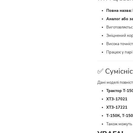
Повна назва:
Аналог або з
Виготовляєтьс
Зміцнений кор
Висока точніс
Працює у парі
✅ Сумісніс
Дані моделі повніст
Трактор Т-15
ХТЗ-17021
ХТЗ-17221
Т-150К, Т-15
Також можуть 