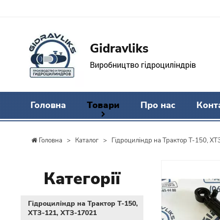
Gidravliks
Виробництво гідроциліндрів
Головна
Товари
Про нас
Конт
Головна
>
Каталог
>
Гідроциліндр на Трактор Т-150, Х
Категорії
Гідроциліндр на Трактор Т-150,
ХТЗ-121, ХТЗ-17021