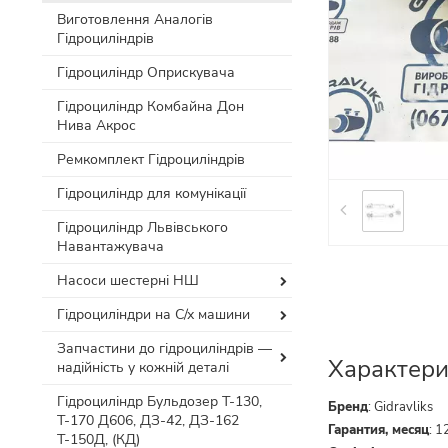
Виготовлення Аналогів
Гідроциліндрів
Гідроциліндр Оприскувача
Гідроциліндр Комбайна Дон
Нива Акрос
Ремкомплект Гідроциліндрів
Гідроциліндр для комунікації
Гідроциліндр Львівського
Навантажувача
Насоси шестерні НШ
Гідроциліндри на С/х машини
Запчастини до гідроциліндрів —
Характери
надійність у кожній деталі
Гідроциліндр Бульдозер Т-130,
Бренд
:
Gidravliks
Т-170 Д606, ДЗ-42, ДЗ-162
Гарантия, месяц
:
1
Т-150Д, (КД)