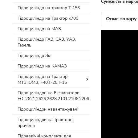
Сумісність з марк
Гідроциліндр на трактор Т-156
Гідроциліндр на Трактор к700
Опис товару
Гідроциліндр на МАЗ
Гідроциліндр ГАЗ, САЗ, УАЗ,
Газель
Гідроциліндр Зіл
Гідроциліндр на КАМАЗ
Гідроциліндр на Трактор
МТЗ,ЮМЗ,Т-40,Т-25,Т-16
Гідроциліндри на Екскаватори
ЕО-2621,2626,2628,2101.2106.2206.
Гідроциліндри навантажувачі
Гідроциліндри на Тракторні
причепи
Гідравлічні комплекти для