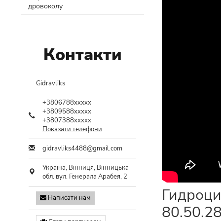
дровоколу
Контакти
Gidravliks
+3806788xxxxx
+3809588xxxxx
+3807388xxxxx
Показати телефони
gidravliks4488@gmail.com
Україна,
Вінниця
,
Вінницька
обл.
вул. Генерала Арабея, 2
Гидроци
Написати нам
80.50.2