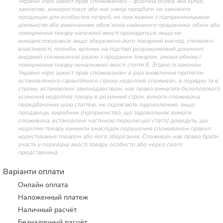
України «про захист прав споживачів») – фізична особа, яка купує,
замовляє, використовує або має намір придбати чи замовити
продукцію для особистих потреб, не пов’язаних з підприємницькою
діяльністю або виконанням обов’язків найманого працівника. обмін або
повернення товару належної якості провадиться: якщо не
використовувався; якщо збережено його товарний вигляд, споживчі
властивості, пломби, ярлики; на підставі розрахунковий документ,
виданий споживачеві разом з проданим товаром. умови обміну /
повернення товару неналежної якості стаття 8. Згідно із законом
України «про захист прав споживачів»: в разі виявлення протягом
встановленого гарантійного строку недоліків споживач, в порядку та в
строки, встановлені законодавством, має право вимагати безоплатного
усунення недоліків товару в розумний строк. вимоги споживача,
передбачених цією статтею, не підлягають задоволенню, якщо
продавець, виробник (підприємство, що задовольняє вимоги
споживача, встановлені частиною першою цієї статті) доведуть, що
недоліки товару виникли внаслідок порушення споживачем правил
користування товаром або його зберігання. Споживач має право брати
участь у перевірці якості товару особисто або через свого
представника.
Варіанти оплати
Онлайн оплата
Наложенный платеж
Наличный расчёт
Безналичный расчёт