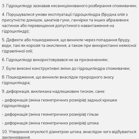
3. Гідроциліндр зазнавав несанкціонованого розбирання споживачем;
4. Порушувалися умови експлуатації гідроциліндра (брудна олія з
присутністю домішок, шматків гуми, ганчірки та інших абразивних
частинок або перевищення допустимого навантаження на
гідроциліндр);
5. Дефекти або пошкодження, що виникли через попадання бруду,
води, такі як корозія та окислення, а також при використанні неякісної
гідравлічної олії;
6. Гідроциліндр використовувався не за призначенням;
7. Були внесені конструктивні зміни до гідроциліндра споживачем;
8. Пошкодження, що виникли внаслідок природного зносу
гідроциліндра;
9. деформація, викликана надлишковим тиском, саме:
- деформація (зміна геометричних розмірів) задньої кришки
гідроциліндра
- деформація (зміна геометричних розмірів) гільзи
- деформація (зміна геометричних розмірів) штока
10. Утворення опуклості діаметром штока, внаслідок чого відбувається
заклинювання.