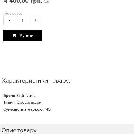
4 400,00 грн.
/шт
Кількість:
-
+
Купити
Характеристики товару:
Бренд
:
Gidravliks
Типи
:
Гідроциліндри
Сумісність з маркою
:
MG
Опис товару