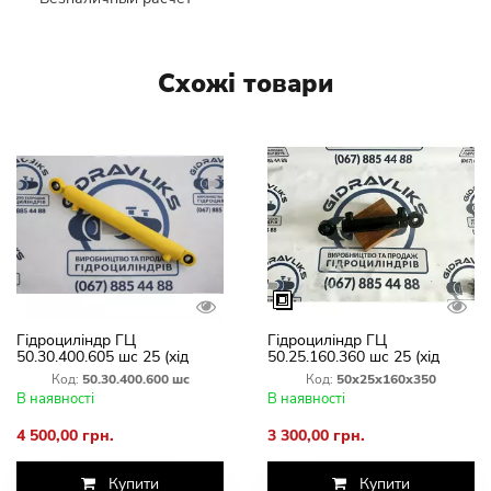
Схожі товари
Гідроциліндр ГЦ
Гідроциліндр ГЦ
50.30.400.605 шс 25 (хід
50.25.160.360 шс 25 (хід
штока 400 мм)
штока 160 мм) кермовий на
Код:
50.30.400.600 шс
Код:
50х25х160х350
міні тракторі.
В наявності
В наявності
4 500,00 грн.
3 300,00 грн.
Купити
Купити