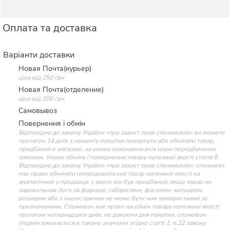
Оплата та доставка
Варіанти доставки
Новая Почта(курьер)
ціна від 250 грн
Новая Почта(отделение)
ціна від 200 грн
Самовывоз
Повернення і обмін
Відповідно до закону України «про захист прав споживачів» ви можете
протягом 14 днів з моменту покупки повернути або обміняти товар,
придбаний в магазині, за умови виконання всіх норм передбачених
законом. Умови обміну / повернення товару належної якості стаття 9.
Відповідно до закону України «про захист прав споживачів»: споживач
має право обміняти непродовольчий товар належної якості на
аналогічний у продавця, у якого він був придбаний, якщо товар не
задовольнив його за формою, габаритами, фасоном, кольором,
розміром або з інших причин не може бути ним використаний за
призначенням. Споживач має право на обмін товару належної якості
протягом чотирнадцяти днів, не рахуючи дня покупки. споживач
(термін вживається в такому значенні згідно статті 1. п.22 закону