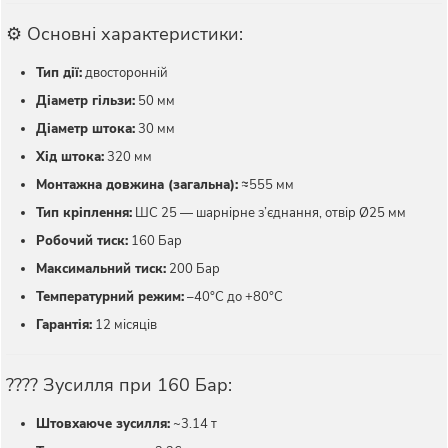
⚙️ Основні характеристики:
Тип дії:
двосторонній
Діаметр гільзи:
50 мм
Діаметр штока:
30 мм
Хід штока:
320 мм
Монтажна довжина (загальна):
≈555 мм
Тип кріплення:
ШС 25 — шарнірне з’єднання, отвір Ø25 мм
Робочий тиск:
160 Бар
Максимальний тиск:
200 Бар
Температурний режим:
–40°C до +80°C
Гарантія:
12 місяців
???? Зусилля при 160 Бар:
Штовхаюче зусилля:
~3.14 т