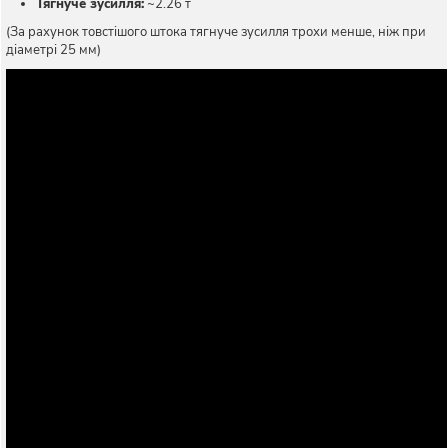
Тягнуче зусилля:
~2.26 т
(За рахунок товстішого штока тягнуче зусилля трохи менше, ніж при
діаметрі 25 мм)