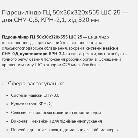
Гідроциліндр ГЦ 50х30х320х555 ШС 25 —
для СНУ-0,5, КРН-2,1, хід 320 мм
Гідроциліндр ГЦ 50х30х320х555 ШС 25
— це циліндр
двосторонньої дії, призначений для встановлення на
сільськогосподарське обладнання, зокрема:
системи навіски
СНУ-0,5
,
культиватори КРН-2,1
та інші агрегати, які потребують
точного регулювання положення робочих органів. Оснащений
кріпленням типу ШС з отвором Ø25 мм з обох боків.
✅ Сфера застосування:
Системи навіски СНУ-0,5
Культиватори КРН-2,1
Сільськогосподарські машини з гідроприводом
Виконавчі механізми для піднімання/опускання
Переобладнання сівалок, піднімальних секцій, маркерів