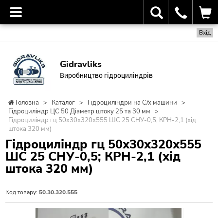
Вхід
Gidravliks
Виробництво гідроциліндрів
Головна
>
Каталог
>
Гідроциліндри на С/х машини
>
Гідроциліндр ЦС 50 Діаметр штоку 25 та 30 мм
>
Гідроциліндр гц 50х30х320х555 ШС 25 СНУ-0,5; КРН-2,1 (хід
штока 320 мм)
Гідроциліндр гц 50х30х320х555
ШС 25 СНУ-0,5; КРН-2,1 (хід
штока 320 мм)
Код товару:
50.30.320.555