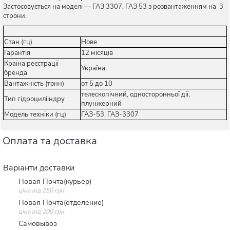
Застосовується на моделі — ГАЗ 3307, ГАЗ 53 з розвантаженням на 3
строни.
Стан (гц)
Нове
Гарантія
12 місяців
Країна реєстрації
Україна
бренда
Вантажність (тонн)
от 5 до 10
телескопічний, односторонньої дії,
Тип гідроцилііндру
плунжерний
Модель техніки (гц)
ГАЗ-53, ГАЗ-3307
Оплата та доставка
Варіанти доставки
Новая Почта(курьер)
ціна від 250 грн
Новая Почта(отделение)
ціна від 200 грн
Самовывоз