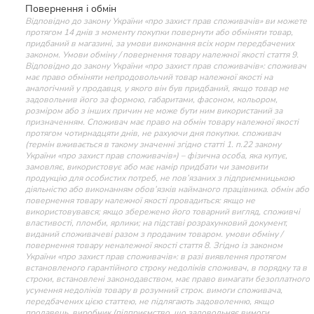
Повернення і обмін
Відповідно до закону України «про захист прав споживачів» ви можете
протягом 14 днів з моменту покупки повернути або обміняти товар,
придбаний в магазині, за умови виконання всіх норм передбачених
законом. Умови обміну / повернення товару належної якості стаття 9.
Відповідно до закону України «про захист прав споживачів»: споживач
має право обміняти непродовольчий товар належної якості на
аналогічний у продавця, у якого він був придбаний, якщо товар не
задовольнив його за формою, габаритами, фасоном, кольором,
розміром або з інших причин не може бути ним використаний за
призначенням. Споживач має право на обмін товару належної якості
протягом чотирнадцяти днів, не рахуючи дня покупки. споживач
(термін вживається в такому значенні згідно статті 1. п.22 закону
України «про захист прав споживачів») – фізична особа, яка купує,
замовляє, використовує або має намір придбати чи замовити
продукцію для особистих потреб, не пов’язаних з підприємницькою
діяльністю або виконанням обов’язків найманого працівника. обмін або
повернення товару належної якості провадиться: якщо не
використовувався; якщо збережено його товарний вигляд, споживчі
властивості, пломби, ярлики; на підставі розрахунковий документ,
виданий споживачеві разом з проданим товаром. умови обміну /
повернення товару неналежної якості стаття 8. Згідно із законом
України «про захист прав споживачів»: в разі виявлення протягом
встановленого гарантійного строку недоліків споживач, в порядку та в
строки, встановлені законодавством, має право вимагати безоплатного
усунення недоліків товару в розумний строк. вимоги споживача,
передбачених цією статтею, не підлягають задоволенню, якщо
продавець, виробник (підприємство, що задовольняє вимоги