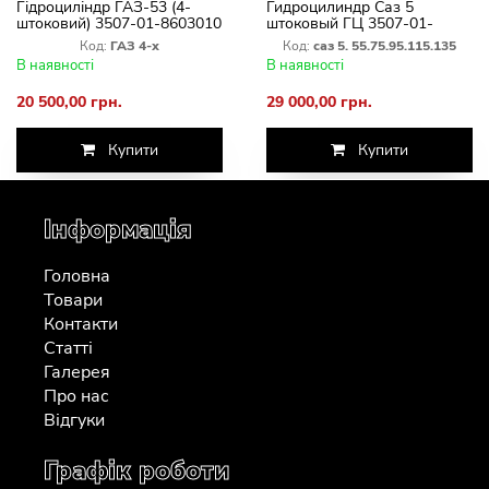
Гідроциліндр ГАЗ-53 (4-
Гидроцилиндр Саз 5
штоковий) 3507-01-8603010
штоковый ГЦ 3507-01-
8603010. ГЦ 111.02.015 13
Код:
ГАЗ 4-х
Код:
саз 5. 55.75.95.115.135
В наявності
В наявності
20 500,00 грн.
29 000,00 грн.
Купити
Купити
Інформація
Головна
Товари
Контакти
Статті
Галерея
Про нас
Відгуки
Графік роботи