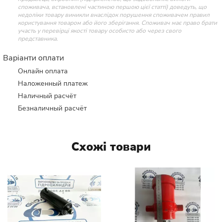
споживача, встановлені частиною першою цієї статті) доведуть, що
недоліки товару виникли внаслідок порушення споживачем правил
користування товаром або його зберігання. Споживач має право брати
участь у перевірці якості товару особисто або через свого
представника.
Варіанти оплати
Онлайн оплата
Наложенный платеж
Наличный расчёт
Безналичный расчёт
Схожі товари