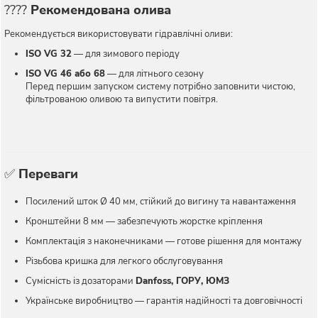
????️
Рекомендована олива
Рекомендується використовувати гідравлічні оливи:
ISO VG 32
— для зимового періоду
ISO VG 46 або 68
— для літнього сезону
Перед першим запуском систему потрібно заповнити чистою,
фільтрованою оливою та випустити повітря.
✅
Переваги
Посилений шток Ø 40 мм, стійкий до вигину та навантаження
Кронштейни 8 мм — забезпечують жорстке кріплення
Комплектація з наконечниками — готове рішення для монтажу
Різьбова кришка для легкого обслуговування
Сумісність із дозаторами
Danfoss, ГОРУ, ЮМЗ
Українське виробництво — гарантія надійності та довговічності