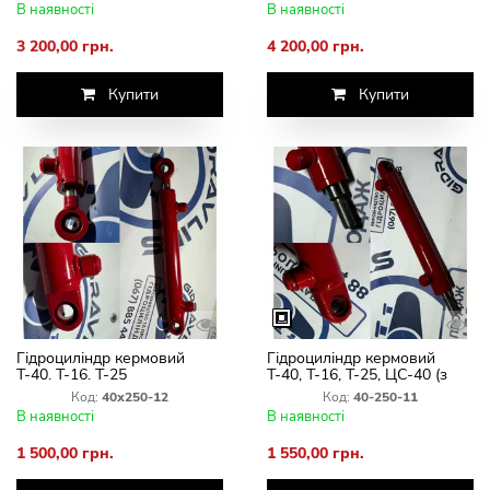
В наявності
В наявності
3 200,00 грн.
4 200,00 грн.
Купити
Купити
Гідроциліндр кермовий
Гідроциліндр кермовий
Т-40. Т-16. Т-25
Т-40, Т-16, Т-25, ЦС-40 (з
ГЦ-40х25х250.440 ш/с 20 (
різьбою ).Ц40х250-11 ( хід
Код:
40х250-12
Код:
40-250-11
хід штока 250 мм)
штока 250 мм)
В наявності
В наявності
МС40/25х250-3.(4)11(440)
1 500,00 грн.
1 550,00 грн.