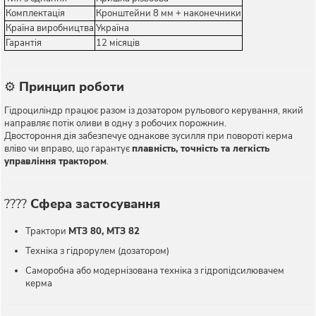
Комплектація
Кронштейни 8 мм + наконечники
Країна виробництва
Україна
Гарантія
12 місяців
⚙️
Принцип роботи
Гідроциліндр працює разом із дозатором рульового керування, який
направляє потік оливи в одну з робочих порожнин.
Двостороння дія забезпечує однакове зусилля при повороті керма
вліво чи вправо, що гарантує
плавність, точність та легкість
управління трактором
.
????
Сфера застосування
Трактори
МТЗ 80, МТЗ 82
Техніка з гідрорулем (дозатором)
Саморобна або модернізована техніка з гідропідсилювачем
керма