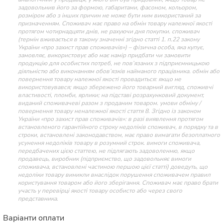
задовольнив його за формою, габаритами, фасоном, кольором,
розміром або з інших причин не може бути ним використаний за
призначенням. Споживач має право на обмін товару належної якості
протягом чотирнадцяти днів, не рахуючи дня покупки. споживач
(термін вживається в такому значенні згідно статті 1. п.22 закону
України «про захист прав споживачів») – фізична особа, яка купує,
замовляє, використовує або має намір придбати чи замовити
продукцію для особистих потреб, не пов’язаних з підприємницькою
діяльністю або виконанням обов’язків найманого працівника. обмін або
повернення товару належної якості провадиться: якщо не
використовувався; якщо збережено його товарний вигляд, споживчі
властивості, пломби, ярлики; на підставі розрахунковий документ,
виданий споживачеві разом з проданим товаром. умови обміну /
повернення товару неналежної якості стаття 8. Згідно із законом
України «про захист прав споживачів»: в разі виявлення протягом
встановленого гарантійного строку недоліків споживач, в порядку та в
строки, встановлені законодавством, має право вимагати безоплатного
усунення недоліків товару в розумний строк. вимоги споживача,
передбачених цією статтею, не підлягають задоволенню, якщо
продавець, виробник (підприємство, що задовольняє вимоги
споживача, встановлені частиною першою цієї статті) доведуть, що
недоліки товару виникли внаслідок порушення споживачем правил
користування товаром або його зберігання. Споживач має право брати
участь у перевірці якості товару особисто або через свого
представника.
Варіанти оплати