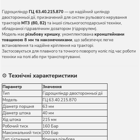
Гідроциліндр
ГЦ 63.40.215.870
— це надійний циліндр
двосторонньої дії, призначений для систем рульового керування
тракторів
МТЗ (80, 82)
та іншої сільськогосподарської техніки,
обладнаної гідравлічним дозатором (гідрорулем).
Модель має
різьбову кришку
, укомплектована
кронштейнами
товщиною 8 мм та наконечниками
, що забезпечує легке
встановлення та надійне кріплення на тракторі.
Застосовується для плавного та точного повороту коліс під час роботи
техніки на полі або при транспортуванні.
⚙️
Технічні характеристики
Параметр
Значення
Тип
Гідроциліндр двосторонньої дії
Модель
ГЦ 63.40.215.870
Діаметр поршня
63 мм
Діаметр штока
40 мм
Хід штока
215 мм
Робочий тиск
160 Бар
Максимальний тиск
200 Бар
Тип з’єднання
Кришка різьбова