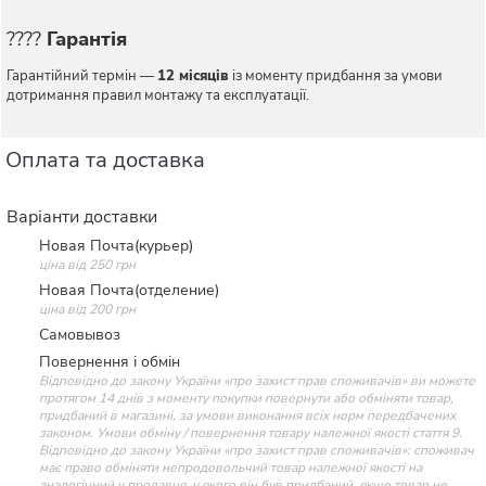
????
Гарантія
Гарантійний термін —
12 місяців
із моменту придбання за умови
дотримання правил монтажу та експлуатації.
Оплата та доставка
Варіанти доставки
Новая Почта(курьер)
ціна від 250 грн
Новая Почта(отделение)
ціна від 200 грн
Самовывоз
Повернення і обмін
Відповідно до закону України «про захист прав споживачів» ви можете
протягом 14 днів з моменту покупки повернути або обміняти товар,
придбаний в магазині, за умови виконання всіх норм передбачених
законом. Умови обміну / повернення товару належної якості стаття 9.
Відповідно до закону України «про захист прав споживачів»: споживач
має право обміняти непродовольчий товар належної якості на
аналогічний у продавця, у якого він був придбаний, якщо товар не