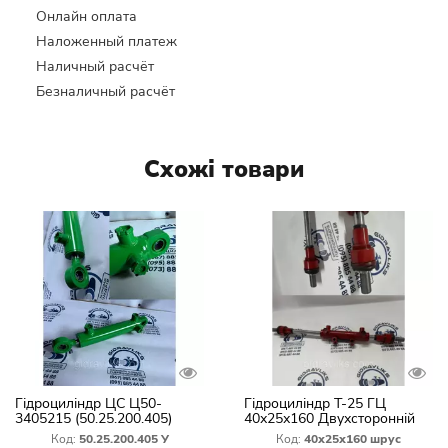
Онлайн оплата
Наложенный платеж
Наличный расчёт
Безналичный расчёт
Схожі товари
Гідроциліндр ЦС Ц50-
Гідроциліндр Т-25 ГЦ
3405215 (50.25.200.405)
40х25х160 Двухсторонній
МТЗ універсальний
під насос Дозатор
Код:
50.25.200.405 У
Код:
40х25х160 шрус