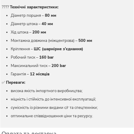
????
Технічні характеристики:
Діаметр поршня –
80 мм
Діаметр штока –
40 мм
Хід штока –
200 мм
Монтажна довжина (міжцентрова) –
500 мм
Кріплення –
ШС (шарнірне з’єднання)
Робочий тиск –
160 bar
Максимальний тиск –
200 bar
Гарантія –
12 місяців
✅
Переваги:
висока якість імпортного виробництва;
міцність і стійкість до інтенсивної експлуатації;
сумісність із різними видами с/г та спецтехніки;
оптимальне співвідношення ціни та ресурсу.
Оплата та доставка