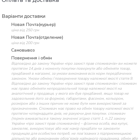
Варіанти доставки
Новая Почта(курьер)
ціна від 250 грн
Новая Почта(отделение)
ціна від 200 грн
Самовывоз
Повернення і обмін
Відповідно до закону України «про захист прав споживачів» ви можете
протягом 14 днів з моменту покупки повернути або обміняти товар,
придбаний в магазині, за умови виконання всіх норм передбачених
законом. Умови обміну / повернення товару належної якості стаття 9.
Відповідно до закону України «про захист прав споживачів»: споживач
має право обміняти непродовольчий товар належної якості на
аналогічний у продавця, у якого він був придбаний, якщо товар не
задовольнив його за формою, габаритами, фасоном, кольором,
розміром або з інших причин не може бути ним використаний за
призначенням. Споживач має право на обмін товару належної якості
протягом чотирнадцяти днів, не рахуючи дня покупки. споживач
(термін вживається в такому значенні згідно статті 1. п.22 закону
України «про захист прав споживачів») – фізична особа, яка купує,
замовляє, використовує або має намір придбати чи замовити
продукцію для особистих потреб, не пов’язаних з підприємницькою
діяльністю або виконанням обов’язків найманого працівника. обмін або