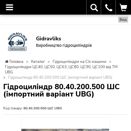
Вхід
Gidravliks
Виробництво гідроциліндрів
Головна
>
Каталог
>
Гідроциліндри на С/х машини
>
Гідроциліндри ЦС40, ЦС50, ЦС63, ЦС80, ЦС90, ЦС100 від ТМ
UBG
>
Гідроциліндр 80.40.200.500 ШС (імпортний варіант UBG)
Гідроциліндр 80.40.200.500 ШС
(імпортний варіант UBG)
Код товару:
80.40.200.500 ШС UBG