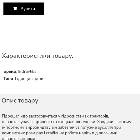
Купити
Характеристики товару:
Бренд
:
Gidravliks
Типи
:
Гідроциліндри
Опис товару
Гідроциліндр застосовується у гідросистемах тракторів,
навантажувачів, причепів та спеціальної техніки. Завдяки якісному
імпортному виробництву він забезпечує потужне зусилля при
компактних розмірах і стабільну роботу навіть під високими
навантаженнями.