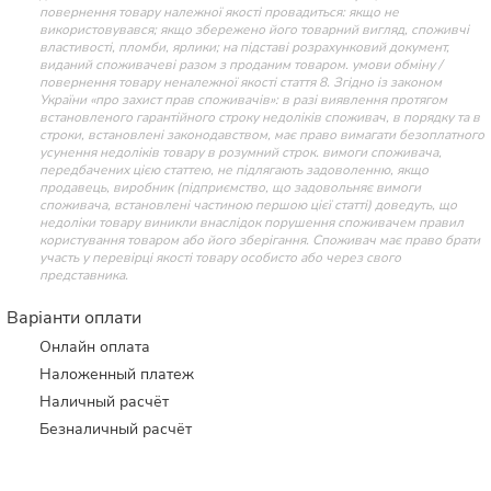
повернення товару належної якості провадиться: якщо не
використовувався; якщо збережено його товарний вигляд, споживчі
властивості, пломби, ярлики; на підставі розрахунковий документ,
виданий споживачеві разом з проданим товаром. умови обміну /
повернення товару неналежної якості стаття 8. Згідно із законом
України «про захист прав споживачів»: в разі виявлення протягом
встановленого гарантійного строку недоліків споживач, в порядку та в
строки, встановлені законодавством, має право вимагати безоплатного
усунення недоліків товару в розумний строк. вимоги споживача,
передбачених цією статтею, не підлягають задоволенню, якщо
продавець, виробник (підприємство, що задовольняє вимоги
споживача, встановлені частиною першою цієї статті) доведуть, що
недоліки товару виникли внаслідок порушення споживачем правил
користування товаром або його зберігання. Споживач має право брати
участь у перевірці якості товару особисто або через свого
представника.
Варіанти оплати
Онлайн оплата
Наложенный платеж
Наличный расчёт
Безналичный расчёт