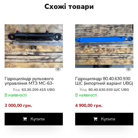
Схожі товари
Гідроциліндр рульового
Гідроциліндр 80.40.630.930
управління МТЗ МС-63-
ШС (імпортний варіант UBG)
5405115-А-01 (імпортний
Код:
63.30.200.415 UBG
Код:
80.40.630.930 ШС UBG
варіант UBG)
В наявності
В наявності
3 000,00 грн.
4 900,00 грн.
Купити
Купити