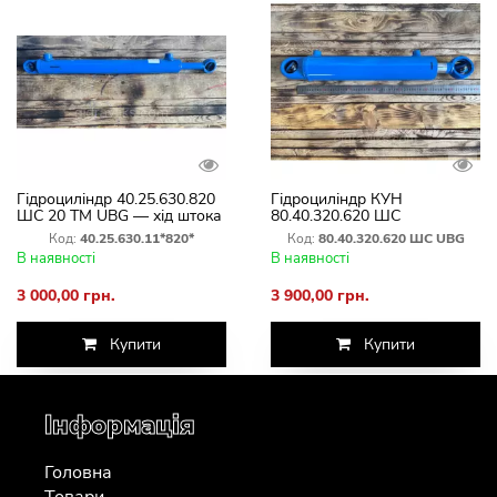
Гідроциліндр 40.25.630.820
Гідроциліндр КУН
ШС 20 ТМ UBG — хід штока
80.40.320.620 ШС
630 мм
(імпортний варіант UBG)
Код:
40.25.630.11*820*
Код:
80.40.320.620 ШС UBG
В наявності
В наявності
3 000,00 грн.
3 900,00 грн.
Купити
Купити
Інформація
Головна