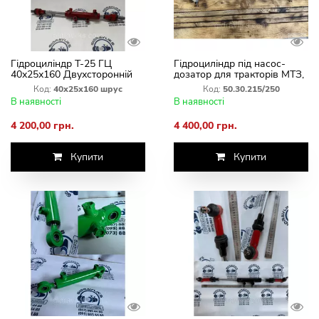
Гідроциліндр Т-25 ГЦ
Гідроциліндр під насос-
40х25х160 Двухсторонній
дозатор для тракторів МТЗ,
під насос Дозатор
ЮМЗ, Т-40
Код:
40х25х160 шрус
Код:
50.30.215/250
В наявності
В наявності
4 200,00 грн.
4 400,00 грн.
Купити
Купити