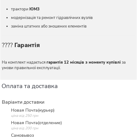
трактори
ЮМЗ
модернізація та ремонт гідравлічних вузлів
заміна штатних або зношених елементів
????️
Гарантія
На комплект надається
гарантія 12 місяців з моменту купівлі
за
умови правильної експлуатації.
Оплата та доставка
Варіанти доставки
Новая Почта(курьер)
ціна від 250 грн
Новая Почта(отделение)
ціна від 200 грн
Самовывоз