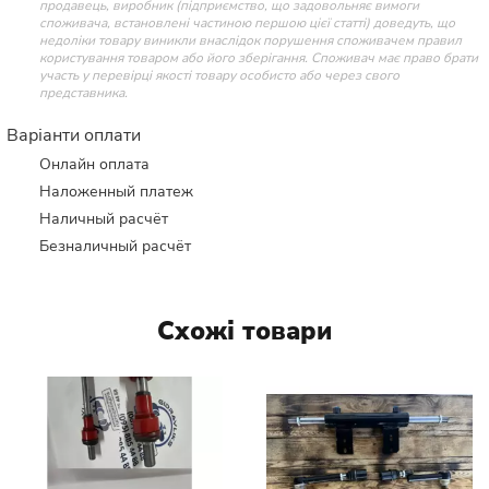
продавець, виробник (підприємство, що задовольняє вимоги
споживача, встановлені частиною першою цієї статті) доведуть, що
недоліки товару виникли внаслідок порушення споживачем правил
користування товаром або його зберігання. Споживач має право брати
участь у перевірці якості товару особисто або через свого
представника.
Варіанти оплати
Онлайн оплата
Наложенный платеж
Наличный расчёт
Безналичный расчёт
Схожі товари