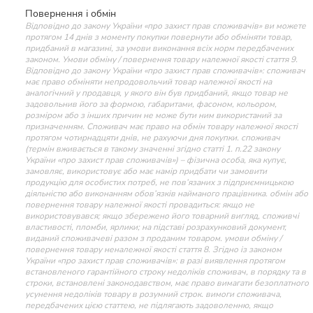
Повернення і обмін
Відповідно до закону України «про захист прав споживачів» ви можете
протягом 14 днів з моменту покупки повернути або обміняти товар,
придбаний в магазині, за умови виконання всіх норм передбачених
законом. Умови обміну / повернення товару належної якості стаття 9.
Відповідно до закону України «про захист прав споживачів»: споживач
має право обміняти непродовольчий товар належної якості на
аналогічний у продавця, у якого він був придбаний, якщо товар не
задовольнив його за формою, габаритами, фасоном, кольором,
розміром або з інших причин не може бути ним використаний за
призначенням. Споживач має право на обмін товару належної якості
протягом чотирнадцяти днів, не рахуючи дня покупки. споживач
(термін вживається в такому значенні згідно статті 1. п.22 закону
України «про захист прав споживачів») – фізична особа, яка купує,
замовляє, використовує або має намір придбати чи замовити
продукцію для особистих потреб, не пов’язаних з підприємницькою
діяльністю або виконанням обов’язків найманого працівника. обмін або
повернення товару належної якості провадиться: якщо не
використовувався; якщо збережено його товарний вигляд, споживчі
властивості, пломби, ярлики; на підставі розрахунковий документ,
виданий споживачеві разом з проданим товаром. умови обміну /
повернення товару неналежної якості стаття 8. Згідно із законом
України «про захист прав споживачів»: в разі виявлення протягом
встановленого гарантійного строку недоліків споживач, в порядку та в
строки, встановлені законодавством, має право вимагати безоплатного
усунення недоліків товару в розумний строк. вимоги споживача,
передбачених цією статтею, не підлягають задоволенню, якщо