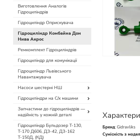
Виготовлення Аналогів
Гідроциліндрів
Гідроциліндр Оприскувача
Гідроциліндр Комбайна Дон
Нива Акрос
Ремкомплект Гідроциліндрів
Гідроциліндр для комунікації
Гідроциліндр Львівського
Навантажувача
Насоси шестерні НШ
Гідроциліндри на С/х машини
Запчастини до гідроциліндрів —
Характери
надійність у кожній деталі
Гідроциліндр Бульдозер Т-130,
Бренд
:
Gidravliks
Т-170 Д606, ДЗ-42, ДЗ-162
Сумісність з моде
Т-150Д, (КД)