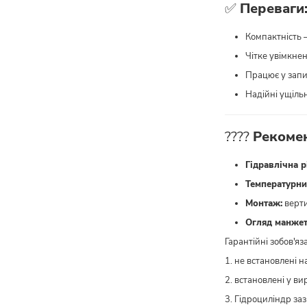
✅
Переваги
Компактність 
Чітке увімкне
Працює у запи
Надійні ущіль
????
Рекомен
Гідравлічна р
Температурни
Монтаж:
верти
Огляд манжет
Гарантійні зобов'я
1. не встановлені н
2. встановлені у ви
3. Гідроциліндр з