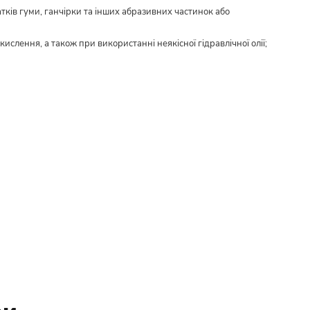
тків гуми, ганчірки та інших абразивних частинок або
ислення, а також при використанні неякісної гідравлічної олії;