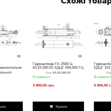
Схожі това
Гідроциліндр ГА-2500 Ц
Гідроцилі
оризонтальне
63.25.200.03, ЄДЦГ 056.000 ГЦ
ЕДЦГ 103
овила в
63х25х200х426 Комбана Дон
Вивантаж
180х405
Код:
63.25.200.03
Код
й Колос
Нива Єнісей Пальсьє
комбайна 
В наявності
В наявност
3 800,00 грн.
6 000,00 г
ити
Купити