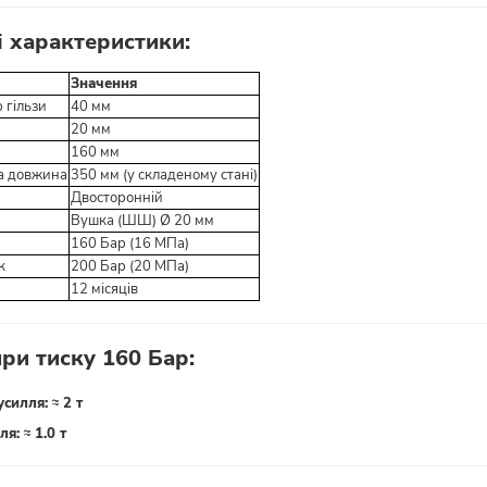
і характеристики:
Значення
 гільзи
40 мм
20 мм
160 мм
а довжина
350 мм (у складеному стані)
Двосторонній
Вушка (ШШ) Ø 20 мм
160 Бар (16 МПа)
к
200 Бар (20 МПа)
12 місяців
ри тиску 160 Бар:
силля:
≈
2 т
ля:
≈
1.0 т