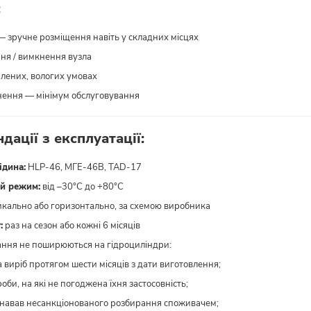
:
— зручне розміщення навіть у складних місцях
ння / вимкнення вузла
лених, вологих умовах
нення — мінімум обслуговування
дації з експлуатації:
ідина:
HLP-46, МГЕ-46В, TAD-17
й режим:
від –30°C до +80°C
кально або горизонтально, за схемою виробника
:
раз на сезон або кожні 6 місяців
зання не поширюються на гідроциліндри:
а виріб протягом шести місяців з дати виготовлення;
роби, на які не погоджена їхня застосовність;
азнавав несанкціонованого розбирання споживачем;