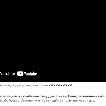
ео огляд Гідроциліндра на тік ток
⮜​​​​​​​⮜​​​​​​​⮜​​​​​​​⮜​​​​​​​⮜​​​​​​​⮜​​​​​​​⮜​​​​​​​⮜​​​​​​​⮜​​​​​​​⮜
астосовується у
комбайнах типу Дон, Єнісей, Нива
для
вимкнення або
у або бункер. Забезпечує чітке та надійне управління без ривків.