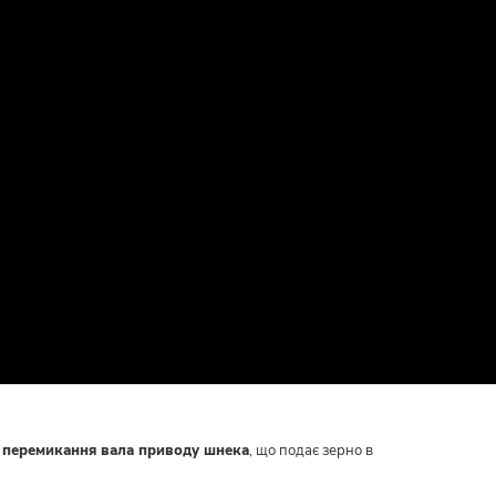
 перемикання вала приводу шнека
, що подає зерно в