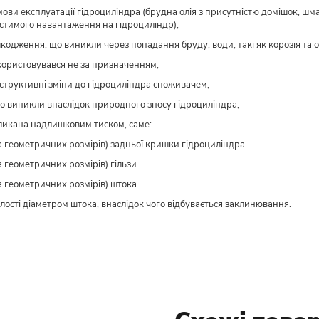
ови експлуатації гідроциліндра (брудна олія з присутністю домішок, шма
тимого навантаження на гідроциліндр);
кодження, що виникли через попадання бруду, води, такі як корозія та ок
користовувався не за призначенням;
нструктивні зміни до гідроциліндра споживачем;
о виникли внаслідок природного зносу гідроциліндра;
ликана надлишковим тиском, саме:
а геометричних розмірів) задньої кришки гідроциліндра
а геометричних розмірів) гільзи
а геометричних розмірів) штока
лості діаметром штока, внаслідок чого відбувається заклинювання.