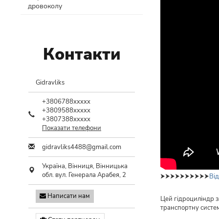
дровоколу
Контакти
Gidravliks
+3806788xxxxx
+3809588xxxxx
+3807388xxxxx
Показати телефони
gidravliks4488@gmail.com
Україна,
Вінниця
,
Вінницька
обл.
вул. Генерала Арабея, 2
⮞⮞⮞​​​​​​​⮞​​​​​​​⮞​​​​​​​⮞​​​​​​​⮞​​​​​​​⮞​​​​​​​⮞​​​​​​​⮞​​​​​​​
Від
Написати нам
Цей гідроциліндр з
транспортну систем