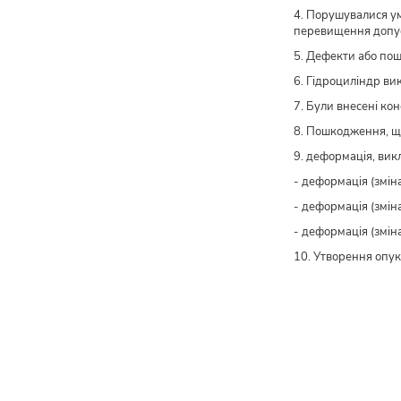
4. Порушувалися ум
перевищення допус
5. Дефекти або пош
6. Гідроциліндр ви
7. Були внесені ко
8. Пошкодження, щ
9. деформація, вик
- деформація (змін
- деформація (змін
- деформація (змін
10. Утворення опук