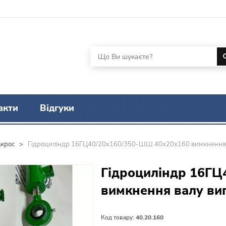
акти
Відгуки
Акрос
>
Гідроциліндр 16ГЦ40/20х160/350-ШШ 40х20х160 вимкнення 
Гідроциліндр 16ГЦ
вимкнення валу ви
Код товару:
40.20.160