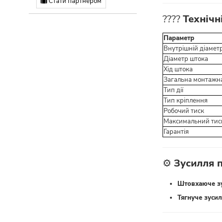
Стати партнером
????
Технічн
Параметр
Внутрішній діаметр
Діаметр штока
Хід штока
Загальна монтажн
Тип дії
Тип кріплення
Робочий тиск
Максимальний тис
Гарантія
⚙️
Зусилля п
Штовхаюче зу
Тягнуче зусил