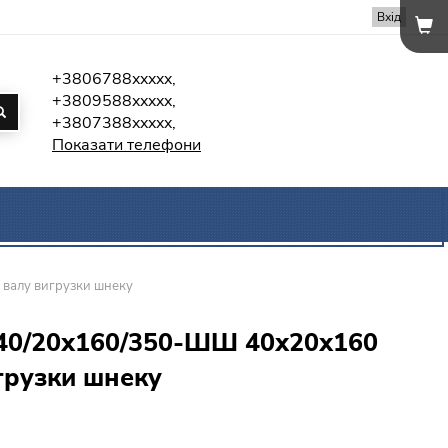
Вхід
+3806788xxxxx,
+3809588xxxxx,
+3807388xxxxx,
Показати телефони
валу вигрузки шнеку
40/20х160/350-ШШ 40х20х160
грузки шнеку