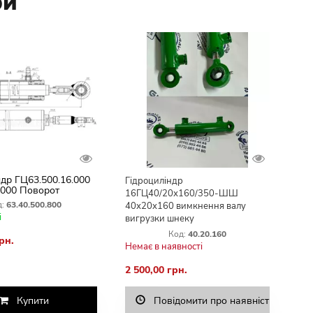
ри
ндр ГЦ63.500.16.000
Гідроциліндр
.000 Поворот
16ГЦ40/20х160/350-ШШ
увального Шнека
:
63.40.500.800
40х20х160 вимкнення валу
Дон Єнісей
і
вигрузки шнеку
Код:
40.20.160
рн.
Немає в наявності
2 500,00 грн.
Купити
Повідомити про наявність