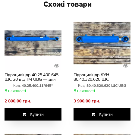
Схожі товари
Гідроциліндр 40.25.400.645
Гідроциліндр КУН
ШС 20 від ТМ UBG — для
80.40.320.620 ШС
оприскувача (розкладання
(імпортний варіант UBG)
Код:
40.25.400.11*645*
Код:
80.40.320.620 ШС UBG
штанг)
В наявності
В наявності
2 800,00 грн.
3 900,00 грн.
Купити
Купити