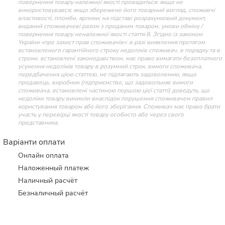
повернення товару належної якості провадиться: якщо не
використовувався; якщо збережено його товарний вигляд, споживчі
властивості, пломби, ярлики; на підставі розрахунковий документ,
виданий споживачеві разом з проданим товаром. умови обміну /
повернення товару неналежної якості стаття 8. Згідно із законом
України «про захист прав споживачів»: в разі виявлення протягом
встановленого гарантійного строку недоліків споживач, в порядку та в
строки, встановлені законодавством, має право вимагати безоплатного
усунення недоліків товару в розумний строк. вимоги споживача,
передбачених цією статтею, не підлягають задоволенню, якщо
продавець, виробник (підприємство, що задовольняє вимоги
споживача, встановлені частиною першою цієї статті) доведуть, що
недоліки товару виникли внаслідок порушення споживачем правил
користування товаром або його зберігання. Споживач має право брати
участь у перевірці якості товару особисто або через свого
представника.
Варіанти оплати
Онлайн оплата
Наложенный платеж
Наличный расчёт
Безналичный расчёт