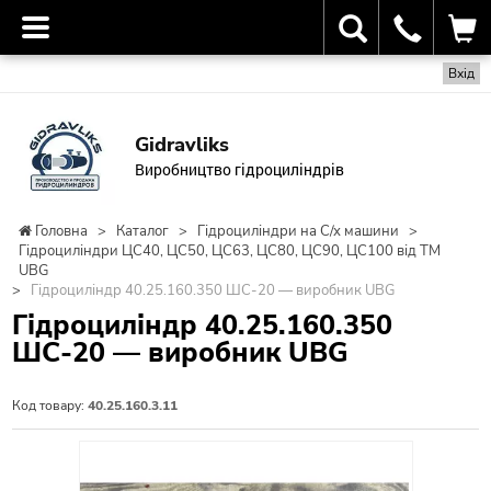
Вхід
Gidravliks
Виробництво гідроциліндрів
Головна
>
Каталог
>
Гідроциліндри на С/х машини
>
Гідроциліндри ЦС40, ЦС50, ЦС63, ЦС80, ЦС90, ЦС100 від ТМ
UBG
>
Гідроциліндр 40.25.160.350 ШС-20 — виробник UBG
Гідроциліндр 40.25.160.350
ШС-20 — виробник UBG
Код товару:
40.25.160.3.11