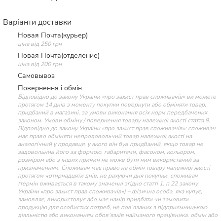
Варіанти доставки
Новая Почта(курьер)
ціна від 250 грн
Новая Почта(отделение)
ціна від 200 грн
Самовывоз
Повернення і обмін
Відповідно до закону України «про захист прав споживачів» ви можете
протягом 14 днів з моменту покупки повернути або обміняти товар,
придбаний в магазині, за умови виконання всіх норм передбачених
законом. Умови обміну / повернення товару належної якості стаття 9.
Відповідно до закону України «про захист прав споживачів»: споживач
має право обміняти непродовольчий товар належної якості на
аналогічний у продавця, у якого він був придбаний, якщо товар не
задовольнив його за формою, габаритами, фасоном, кольором,
розміром або з інших причин не може бути ним використаний за
призначенням. Споживач має право на обмін товару належної якості
протягом чотирнадцяти днів, не рахуючи дня покупки. споживач
(термін вживається в такому значенні згідно статті 1. п.22 закону
України «про захист прав споживачів») – фізична особа, яка купує,
замовляє, використовує або має намір придбати чи замовити
продукцію для особистих потреб, не пов’язаних з підприємницькою
діяльністю або виконанням обов’язків найманого працівника. обмін або