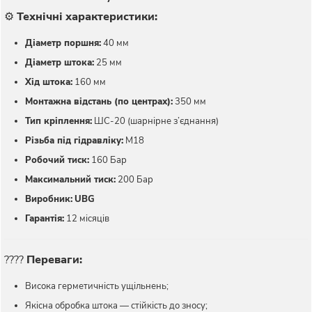
⚙️
Технічні характеристики:
Діаметр поршня:
40 мм
Діаметр штока:
25 мм
Хід штока:
160 мм
Монтажна відстань (по центрах):
350 мм
Тип кріплення:
ШС-20 (шарнірне з’єднання)
Різьба під гідравліку:
М18
Робочий тиск:
160 Бар
Максимальний тиск:
200 Бар
Виробник:
UBG
Гарантія:
12 місяців
????
Переваги:
Висока герметичність ущільнень;
Якісна обробка штока — стійкість до зносу;