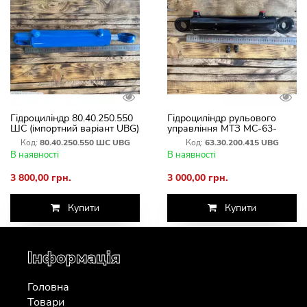
Гідроциліндр 80.40.250.550
Гідроциліндр рульового
ШС (імпортний варіант UBG)
управління МТЗ МС-63-
5405115-А-01 (імпортний
Код:
80.40.250.550 ШС UBG
Код:
63.30.200.415 UBG
варіант UBG)
В наявності
В наявності
3 800,00 грн.
3 000,00 грн.
Купити
Купити
Інформація
Головна
Товари